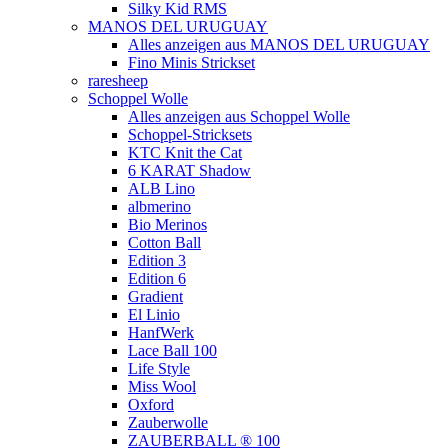
Silky Kid RMS
MANOS DEL URUGUAY
Alles anzeigen aus MANOS DEL URUGUAY
Fino Minis Strickset
raresheep
Schoppel Wolle
Alles anzeigen aus Schoppel Wolle
Schoppel-Stricksets
KTC Knit the Cat
6 KARAT Shadow
ALB Lino
albmerino
Bio Merinos
Cotton Ball
Edition 3
Edition 6
Gradient
El Linio
HanfWerk
Lace Ball 100
Life Style
Miss Wool
Oxford
Zauberwolle
ZAUBERBALL ® 100