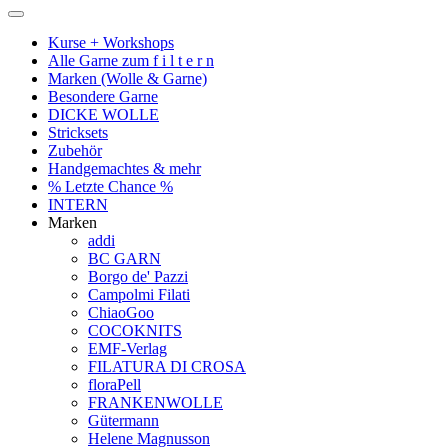
Kurse + Workshops
Alle Garne zum f i l t e r n
Marken (Wolle & Garne)
Besondere Garne
DICKE WOLLE
Stricksets
Zubehör
Handgemachtes & mehr
% Letzte Chance %
INTERN
Marken
addi
BC GARN
Borgo de' Pazzi
Campolmi Filati
ChiaoGoo
COCOKNITS
EMF-Verlag
FILATURA DI CROSA
floraPell
FRANKENWOLLE
Gütermann
Helene Magnusson