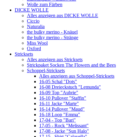
Wolle zum Färben
DICKE WOLLE
Alles anzeigen aus DICKE WOLLE
Ciccio
Naturalia
the bulky merino - Knäuel
the bulky merino - Stränge
Miss Wool
Oxford
Stricksets
Alles anzeigen aus Stricksets
Strickpaket Socken The Flowers and the Bees
Schoppel-Stricksets
Alles anzeigen aus Schoppel-Stricksets
16-05 Schal "Dots"
16-08 Dreieckstuch "Lemunda"
16-09 Top "Aubrie"
16-10 Pullover "Staffin"
16-11 Jacke "Marte"
16-14 Pullover "Maud"
16-18 Loop "Emma"
17-04 - Top "Bari"
17-05 - Rock "Melissant"
17-08 - Jacke "Sun Halo"
17-15 - Shirt "Calavella"