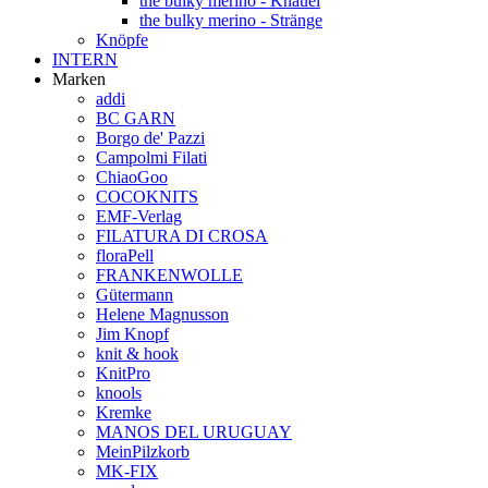
the bulky merino - Knäuel
the bulky merino - Stränge
Knöpfe
INTERN
Marken
addi
BC GARN
Borgo de' Pazzi
Campolmi Filati
ChiaoGoo
COCOKNITS
EMF-Verlag
FILATURA DI CROSA
floraPell
FRANKENWOLLE
Gütermann
Helene Magnusson
Jim Knopf
knit & hook
KnitPro
knools
Kremke
MANOS DEL URUGUAY
MeinPilzkorb
MK-FIX