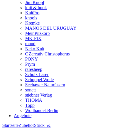
Jim Knopf
knit & hook
KnitPro
knools
Kremke
MANOS DEL URUGUAY
MeinPilzkorb
MK-FIX
muud
Neko Knit
OZcreativ Christopherus
PONY
Prym
raresheep
Scholz Laser
Schoppel Wolle
Seehawer Naturfasern
sonett
stiebner Verlag
THOMA
Topp
Wollhandel-Berlin
Angebote
Startseite
Zubehör
Strick- &