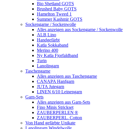
Bio Shetland GOTS
Brushed Baby GOTS
Hamelton Tweed 1
Summer Kashmir GOTS
Sockengarne / Sockenwolle
Alles anzeigen aus Sockengarne / Sockenwolle
ALB Lino
Handgefärbt
Katla Sokkaband
Merino 400
Ny Katla Fjorfaldband
Turin
Lanolingarn
Taschengarne
Alles anzeigen aus Taschengarne
CANAPA Hanfgarn
JUTA Jutegarn
LINEN 6/10 Leinengarn
Garn-Sets
Alles anzeigen aus Garn-Sets
Fino Minis Strickset
ZAUBERPERLEN ®
ZAUBERPERL. Cotton
Von Hand gefärbte Unikate
Lanolingarn Windelwolle