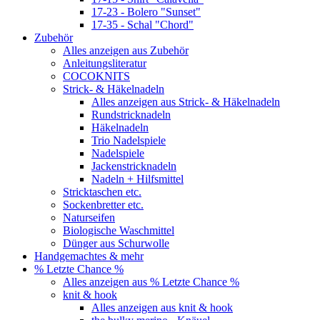
17-23 - Bolero "Sunset"
17-35 - Schal "Chord"
Zubehör
Alles anzeigen aus Zubehör
Anleitungsliteratur
COCOKNITS
Strick- & Häkelnadeln
Alles anzeigen aus Strick- & Häkelnadeln
Rundstricknadeln
Häkelnadeln
Trio Nadelspiele
Nadelspiele
Jackenstricknadeln
Nadeln + Hilfsmittel
Stricktaschen etc.
Sockenbretter etc.
Naturseifen
Biologische Waschmittel
Dünger aus Schurwolle
Handgemachtes & mehr
% Letzte Chance %
Alles anzeigen aus % Letzte Chance %
knit & hook
Alles anzeigen aus knit & hook