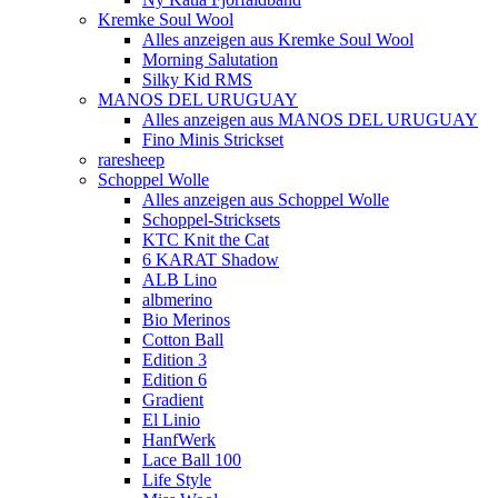
Kremke Soul Wool
Alles anzeigen aus Kremke Soul Wool
Morning Salutation
Silky Kid RMS
MANOS DEL URUGUAY
Alles anzeigen aus MANOS DEL URUGUAY
Fino Minis Strickset
raresheep
Schoppel Wolle
Alles anzeigen aus Schoppel Wolle
Schoppel-Stricksets
KTC Knit the Cat
6 KARAT Shadow
ALB Lino
albmerino
Bio Merinos
Cotton Ball
Edition 3
Edition 6
Gradient
El Linio
HanfWerk
Lace Ball 100
Life Style