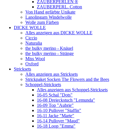
ZAUBERPERLEN ®
ZAUBERPERL. Cotton
Von Hand gefärbte Unikate
Lanolingarn Windelwolle
Wolle zum Färben
DICKE WOLLE
Alles anzeigen aus DICKE WOLLE
Ciccio
Naturalia
the bulky merino - Knäuel
the bulky merino - Stränge
Miss Wool
Oxford
Stricksets
Alles anzeigen aus Stricksets
Strickpaket Socken The Flowers and the Bees
Schoppel-Stricksets
Alles anzeigen aus Schoppel-Stricksets
16-05 Schal "Dots"
16-08 Dreieckstuch "Lemunda"
16-09 Top "Aubrie"
16-10 Pullover "Staffin"
16-11 Jacke "Marte"
16-14 Pullover "Maud"
16-18 Loop "Emma"