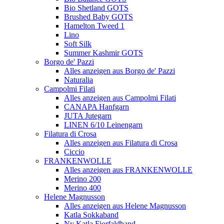
Bio Shetland GOTS
Brushed Baby GOTS
Hamelton Tweed 1
Lino
Soft Silk
Summer Kashmir GOTS
Borgo de' Pazzi
Alles anzeigen aus Borgo de' Pazzi
Naturalia
Campolmi Filati
Alles anzeigen aus Campolmi Filati
CANAPA Hanfgarn
JUTA Jutegarn
LINEN 6/10 Leinengarn
Filatura di Crosa
Alles anzeigen aus Filatura di Crosa
Ciccio
FRANKENWOLLE
Alles anzeigen aus FRANKENWOLLE
Merino 200
Merino 400
Helene Magnusson
Alles anzeigen aus Helene Magnusson
Katla Sokkaband
Ny Katla Fjorfaldband