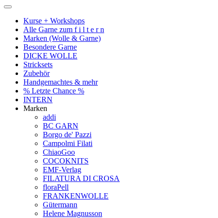
Kurse + Workshops
Alle Garne zum f i l t e r n
Marken (Wolle & Garne)
Besondere Garne
DICKE WOLLE
Stricksets
Zubehör
Handgemachtes & mehr
% Letzte Chance %
INTERN
Marken
addi
BC GARN
Borgo de' Pazzi
Campolmi Filati
ChiaoGoo
COCOKNITS
EMF-Verlag
FILATURA DI CROSA
floraPell
FRANKENWOLLE
Gütermann
Helene Magnusson