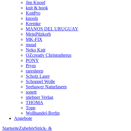
Jim Knopf
knit & hook
KnitPro
knools
Kremke
MANOS DEL URUGUAY
MeinPilzkorb
MK-FIX
muud
Neko Knit
OZcreativ Christopherus
PONY
Prym
raresheep
Scholz Laser
Schoppel Wolle
Seehawer Naturfasern
sonett
stiebner Verlag
THOMA
Topp
Wollhandel-Berlin
Angebote
Startseite
Zubehör
Strick- &