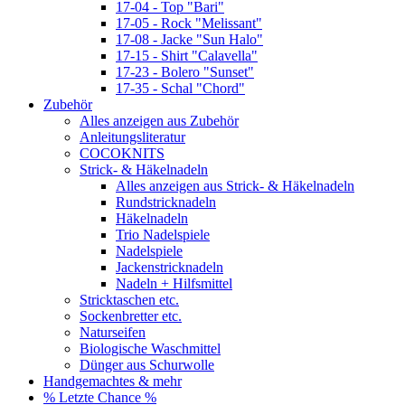
17-04 - Top "Bari"
17-05 - Rock "Melissant"
17-08 - Jacke "Sun Halo"
17-15 - Shirt "Calavella"
17-23 - Bolero "Sunset"
17-35 - Schal "Chord"
Zubehör
Alles anzeigen aus Zubehör
Anleitungsliteratur
COCOKNITS
Strick- & Häkelnadeln
Alles anzeigen aus Strick- & Häkelnadeln
Rundstricknadeln
Häkelnadeln
Trio Nadelspiele
Nadelspiele
Jackenstricknadeln
Nadeln + Hilfsmittel
Stricktaschen etc.
Sockenbretter etc.
Naturseifen
Biologische Waschmittel
Dünger aus Schurwolle
Handgemachtes & mehr
% Letzte Chance %