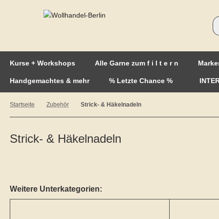
Kurse + Workshops
Alle Garne zum f i l t e r n
Marke
Handgemachtes & mehr
% Letzte Chance %
INTE
Startseite
Zubehör
Strick- & Häkelnadeln
Strick- & Häkelnadeln
Weitere Unterkategorien: