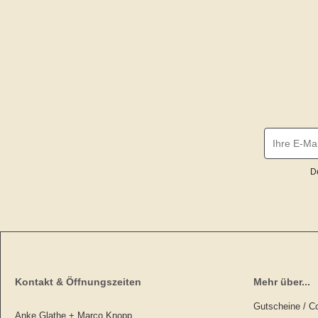
D
Kontakt & Öffnungszeiten
Mehr über...
Gutscheine / C
Anke Glathe + Marco Knopp