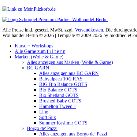
Alle Preise inkl. gesetzl. MwSt. zzgl.
Versandkosten
. Die durchgestri
Wollhandel-Berlin © 2026 | Template © 2009-2026 by modified eC
Kurse + Workshops
Alle Garne zum f i l t e r n
Marken (Wolle & Garne)
Alles anzeigen aus Marken (Wolle & Garne)
BC GARN
Alles anzeigen aus BC GARN
Babyalpaca 10/2 RAS
BIG Bio Balance GOTS
Bio Balance GOTS
Bio Shetland GOTS
Brushed Baby GOTS
Hamelton Tweed 1
Lino
Soft Silk
Summer Kashmir GOTS
Borgo de' Pazzi
Alles anzeigen aus Borgo de' Pazzi