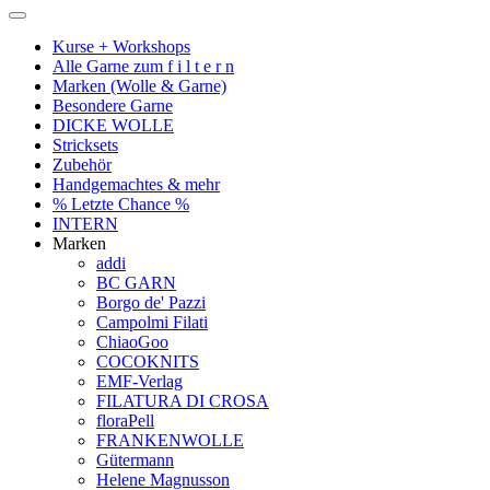
Kurse + Workshops
Alle Garne zum f i l t e r n
Marken (Wolle & Garne)
Besondere Garne
DICKE WOLLE
Stricksets
Zubehör
Handgemachtes & mehr
% Letzte Chance %
INTERN
Marken
addi
BC GARN
Borgo de' Pazzi
Campolmi Filati
ChiaoGoo
COCOKNITS
EMF-Verlag
FILATURA DI CROSA
floraPell
FRANKENWOLLE
Gütermann
Helene Magnusson