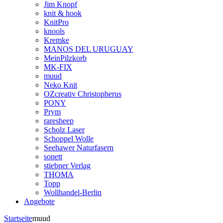
Jim Knopf
knit & hook
KnitPro
knools
Kremke
MANOS DEL URUGUAY
MeinPilzkorb
MK-FIX
muud
Neko Knit
OZcreativ Christopherus
PONY
Prym
raresheep
Scholz Laser
Schoppel Wolle
Seehawer Naturfasern
sonett
stiebner Verlag
THOMA
Topp
Wollhandel-Berlin
Angebote
Startseite
muud