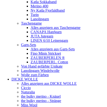
Katla Sokkaband
Merino 400
Ny Katla Fjorfaldband
Turin
Lanolingarn
Taschengarne
Alles anzeigen aus Taschengarne
CANAPA Hanfgarn
JUTA Jutegarn
LINEN 6/10 Leinengarn
Garn-Sets
Alles anzeigen aus Garn-Sets
Fino Minis Strickset
ZAUBERPERLEN ®
ZAUBERPERL. Cotton
Von Hand gefärbte Unikate
Lanolingarn Windelwolle
Wolle zum Färben
DICKE WOLLE
Alles anzeigen aus DICKE WOLLE
Ciccio
Naturalia
the bulky merino - Knäuel
the bulky merino - Stränge
Miss Wool