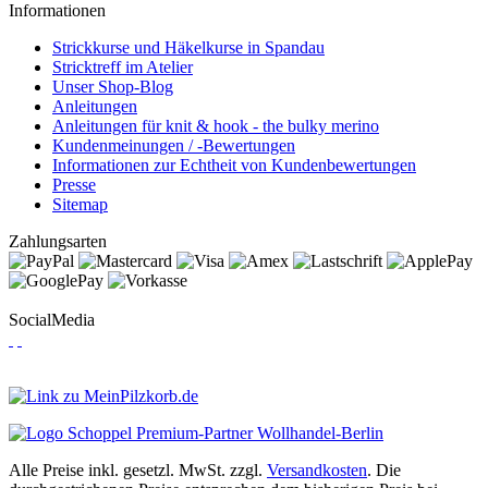
Informationen
Strickkurse und Häkelkurse in Spandau
Stricktreff im Atelier
Unser Shop-Blog
Anleitungen
Anleitungen für knit & hook - the bulky merino
Kundenmeinungen / -Bewertungen
Informationen zur Echtheit von Kundenbewertungen
Presse
Sitemap
Zahlungsarten
SocialMedia
Alle Preise inkl. gesetzl. MwSt. zzgl.
Versandkosten
. Die