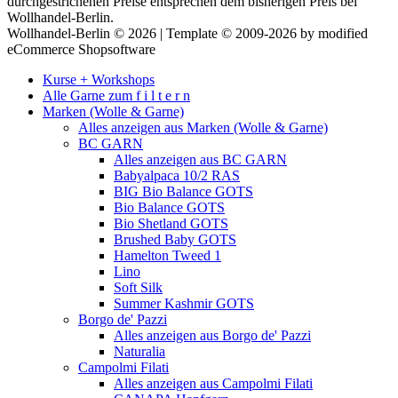
durchgestrichenen Preise entsprechen dem bisherigen Preis bei
Wollhandel-Berlin.
Wollhandel-Berlin © 2026 | Template © 2009-2026 by modified
eCommerce Shopsoftware
Kurse + Workshops
Alle Garne zum f i l t e r n
Marken (Wolle & Garne)
Alles anzeigen aus Marken (Wolle & Garne)
BC GARN
Alles anzeigen aus BC GARN
Babyalpaca 10/2 RAS
BIG Bio Balance GOTS
Bio Balance GOTS
Bio Shetland GOTS
Brushed Baby GOTS
Hamelton Tweed 1
Lino
Soft Silk
Summer Kashmir GOTS
Borgo de' Pazzi
Alles anzeigen aus Borgo de' Pazzi
Naturalia
Campolmi Filati
Alles anzeigen aus Campolmi Filati