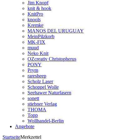
Jim Knopf
knit & hook
KnitPro
knools
Kremke
MANOS DEL URUGUAY
MeinPilzkorb
MK-FIX
muud
Neko Knit
OZcreativ Christopherus
PONY
Prym
raresheep
Scholz Laser
Schoppel Wolle
Seehawer Naturfasern
sonett
stiebner Verlag
THOMA
Topp
Wollhandel-Berlin
Angebote
Startseite
Merkzettel