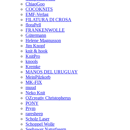
ChiaoGoo
COCOKNITS
EMF-Verlag
FILATURA DI CROSA
floraPell
FRANKENWOLLE
Gütermann
Helene Magnusson
Jim Knopf
knit & hook
KnitPro
knools
Kremke
MANOS DEL URUGUAY
MeinPilzkorb
MK-FIX
muud
Neko Knit
OZcreativ Christopherus
PONY
Prym
raresheep
Scholz Laser
Schoppel Wolle
Seehawer Naturfasern