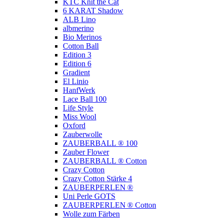
KTC Knit the Cat
6 KARAT Shadow
ALB Lino
albmerino
Bio Merinos
Cotton Ball
Edition 3
Edition 6
Gradient
El Linio
HanfWerk
Lace Ball 100
Life Style
Miss Wool
Oxford
Zauberwolle
ZAUBERBALL ® 100
Zauber Flower
ZAUBERBALL ® Cotton
Crazy Cotton
Crazy Cotton Stärke 4
ZAUBERPERLEN ®
Uni Perle GOTS
ZAUBERPERLEN ® Cotton
Wolle zum Färben