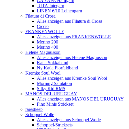
CANAPA Hanfgarn
JUTA Jutegarn
LINEN 6/10 Leinengarn
Filatura di Crosa
Alles anzeigen aus Filatura di Crosa
Ciccio
FRANKENWOLLE
Alles anzeigen aus FRANKENWOLLE
Merino 200
Merino 400
Helene Magnusson
Alles anzeigen aus Helene Magnusson
Katla Sokkaband
Ny Katla Fjorfaldband
Kremke Soul Wool
Alles anzeigen aus Kremke Soul Wool
Morning Salutation
Silky Kid RMS
MANOS DEL URUGUAY
Alles anzeigen aus MANOS DEL URUGUAY
Fino Minis Strickset
raresheep
Schoppel Wolle
Alles anzeigen aus Schoppel Wolle
Schoppel-Stricksets