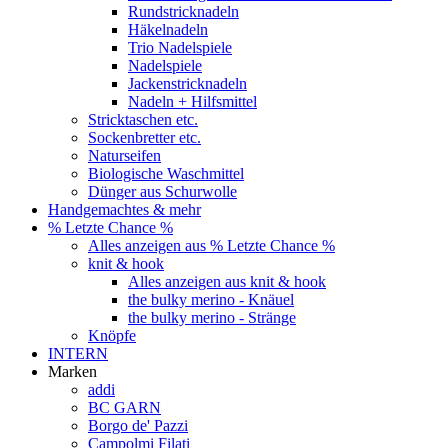
Rundstricknadeln
Häkelnadeln
Trio Nadelspiele
Nadelspiele
Jackenstricknadeln
Nadeln + Hilfsmittel
Stricktaschen etc.
Sockenbretter etc.
Naturseifen
Biologische Waschmittel
Dünger aus Schurwolle
Handgemachtes & mehr
% Letzte Chance %
Alles anzeigen aus % Letzte Chance %
knit & hook
Alles anzeigen aus knit & hook
the bulky merino - Knäuel
the bulky merino - Stränge
Knöpfe
INTERN
Marken
addi
BC GARN
Borgo de' Pazzi
Campolmi Filati