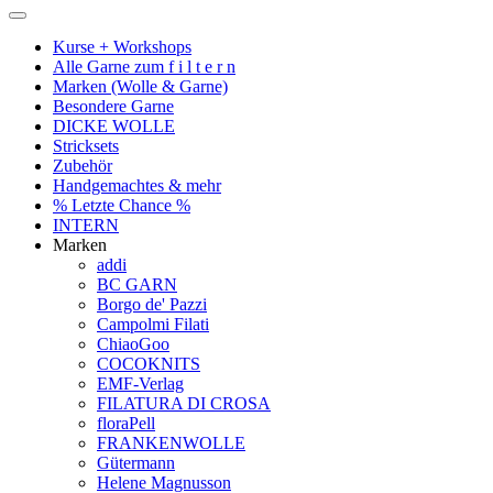
Kurse + Workshops
Alle Garne zum f i l t e r n
Marken (Wolle & Garne)
Besondere Garne
DICKE WOLLE
Stricksets
Zubehör
Handgemachtes & mehr
% Letzte Chance %
INTERN
Marken
addi
BC GARN
Borgo de' Pazzi
Campolmi Filati
ChiaoGoo
COCOKNITS
EMF-Verlag
FILATURA DI CROSA
floraPell
FRANKENWOLLE
Gütermann
Helene Magnusson