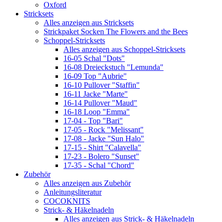
Oxford
Stricksets
Alles anzeigen aus Stricksets
Strickpaket Socken The Flowers and the Bees
Schoppel-Stricksets
Alles anzeigen aus Schoppel-Stricksets
16-05 Schal "Dots"
16-08 Dreieckstuch "Lemunda"
16-09 Top "Aubrie"
16-10 Pullover "Staffin"
16-11 Jacke "Marte"
16-14 Pullover "Maud"
16-18 Loop "Emma"
17-04 - Top "Bari"
17-05 - Rock "Melissant"
17-08 - Jacke "Sun Halo"
17-15 - Shirt "Calavella"
17-23 - Bolero "Sunset"
17-35 - Schal "Chord"
Zubehör
Alles anzeigen aus Zubehör
Anleitungsliteratur
COCOKNITS
Strick- & Häkelnadeln
Alles anzeigen aus Strick- & Häkelnadeln