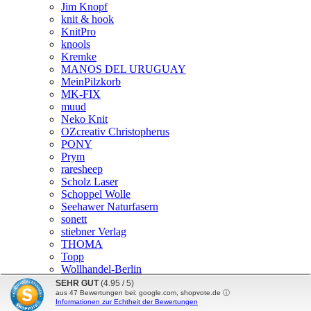
Jim Knopf
knit & hook
KnitPro
knools
Kremke
MANOS DEL URUGUAY
MeinPilzkorb
MK-FIX
muud
Neko Knit
OZcreativ Christopherus
PONY
Prym
raresheep
Scholz Laser
Schoppel Wolle
Seehawer Naturfasern
sonett
stiebner Verlag
THOMA
Topp
Wollhandel-Berlin
Angebote
SEHR GUT
(4.95 / 5)
aus
47
Bewertungen bei: google.com, shopvote.de ⓘ
Informationen zur Echtheit der Bewertungen
mod
ified eCommerce Shopsoftware © 2009-2026