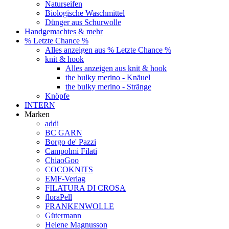
Naturseifen
Biologische Waschmittel
Dünger aus Schurwolle
Handgemachtes & mehr
% Letzte Chance %
Alles anzeigen aus % Letzte Chance %
knit & hook
Alles anzeigen aus knit & hook
the bulky merino - Knäuel
the bulky merino - Stränge
Knöpfe
INTERN
Marken
addi
BC GARN
Borgo de' Pazzi
Campolmi Filati
ChiaoGoo
COCOKNITS
EMF-Verlag
FILATURA DI CROSA
floraPell
FRANKENWOLLE
Gütermann
Helene Magnusson