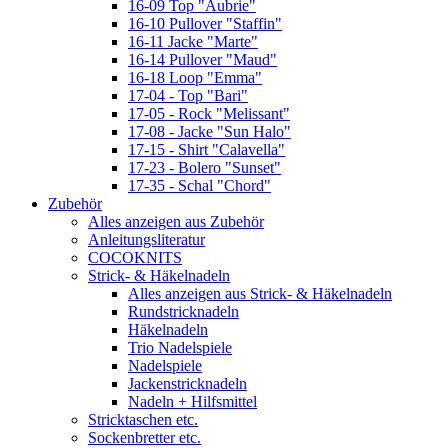
16-09 Top "Aubrie"
16-10 Pullover "Staffin"
16-11 Jacke "Marte"
16-14 Pullover "Maud"
16-18 Loop "Emma"
17-04 - Top "Bari"
17-05 - Rock "Melissant"
17-08 - Jacke "Sun Halo"
17-15 - Shirt "Calavella"
17-23 - Bolero "Sunset"
17-35 - Schal "Chord"
Zubehör
Alles anzeigen aus Zubehör
Anleitungsliteratur
COCOKNITS
Strick- & Häkelnadeln
Alles anzeigen aus Strick- & Häkelnadeln
Rundstricknadeln
Häkelnadeln
Trio Nadelspiele
Nadelspiele
Jackenstricknadeln
Nadeln + Hilfsmittel
Stricktaschen etc.
Sockenbretter etc.