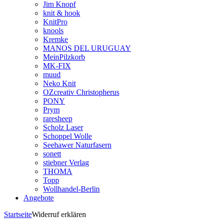
Jim Knopf
knit & hook
KnitPro
knools
Kremke
MANOS DEL URUGUAY
MeinPilzkorb
MK-FIX
muud
Neko Knit
OZcreativ Christopherus
PONY
Prym
raresheep
Scholz Laser
Schoppel Wolle
Seehawer Naturfasern
sonett
stiebner Verlag
THOMA
Topp
Wollhandel-Berlin
Angebote
Startseite
Widerruf erklären