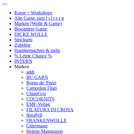
Kurse + Workshops
Alle Garne zum f i l t e r n
Marken (Wolle & Garne)
Besondere Garne
DICKE WOLLE
Stricksets
Zubehör
Handgemachtes & mehr
% Letzte Chance %
INTERN
Marken
addi
BC GARN
Borgo de' Pazzi
Campolmi Filati
ChiaoGoo
COCOKNITS
EMF-Verlag
FILATURA DI CROSA
floraPell
FRANKENWOLLE
Gütermann
Helene Magnusson