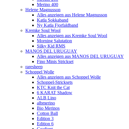
Merino 400
Helene Magnusson
Alles anzeigen aus Helene Magnusson
Katla Sokkaband
Ny Katla Fjorfaldband
Kremke Soul Wool
Alles anzeigen aus Kremke Soul Wool
Morning Salutation
Silky Kid RMS
MANOS DEL URUGUAY
Alles anzeigen aus MANOS DEL URUGUAY
Fino Minis Strickset
raresheep
Schoppel Wolle
Alles anzeigen aus Schoppel Wolle
Schoppel-Stricksets
KTC Knit the Cat
6 KARAT Shadow
ALB Lino
albmerino
Bio Merinos
Cotton Ball
Edition 3
Edition 6
Gradient