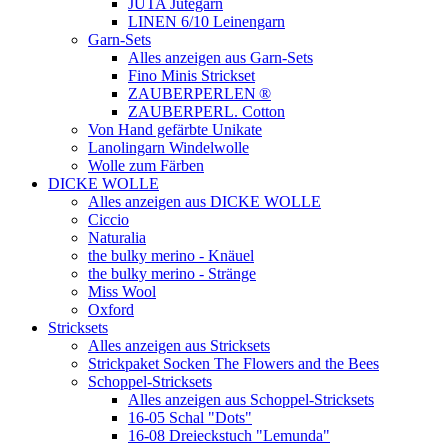
JUTA Jutegarn
LINEN 6/10 Leinengarn
Garn-Sets
Alles anzeigen aus Garn-Sets
Fino Minis Strickset
ZAUBERPERLEN ®
ZAUBERPERL. Cotton
Von Hand gefärbte Unikate
Lanolingarn Windelwolle
Wolle zum Färben
DICKE WOLLE
Alles anzeigen aus DICKE WOLLE
Ciccio
Naturalia
the bulky merino - Knäuel
the bulky merino - Stränge
Miss Wool
Oxford
Stricksets
Alles anzeigen aus Stricksets
Strickpaket Socken The Flowers and the Bees
Schoppel-Stricksets
Alles anzeigen aus Schoppel-Stricksets
16-05 Schal "Dots"
16-08 Dreieckstuch "Lemunda"