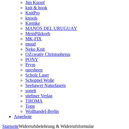
Jim Knopf
knit & hook
KnitPro
knools
Kremke
MANOS DEL URUGUAY
MeinPilzkorb
MK-FIX
muud
Neko Knit
OZcreativ Christopherus
PONY
Prym
raresheep
Scholz Laser
Schoppel Wolle
Seehawer Naturfasern
sonett
stiebner Verlag
THOMA
Topp
Wollhandel-Berlin
Angebote
Startseite
Widerrufsbelehrung & Widerrufsformular