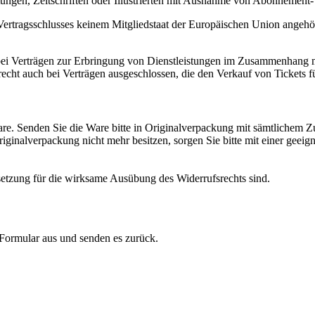
tungen, Zeitschriften oder Illustrierten mit Ausnahme von Abonnement-
s Vertragsschlusses keinem Mitgliedstaat der Europäischen Union angeh
ht bei Verträgen zur Erbringung von Dienstleistungen im Zusammenhang m
srecht auch bei Verträgen ausgeschlossen, die den Verkauf von Tickets
e. Senden Sie die Ware bitte in Originalverpackung mit sämtlichem Z
inalverpackung nicht mehr besitzen, sorgen Sie bitte mit einer geeig
ssetzung für die wirksame Ausübung des Widerrufsrechts sind.
 Formular aus und senden es zurück.