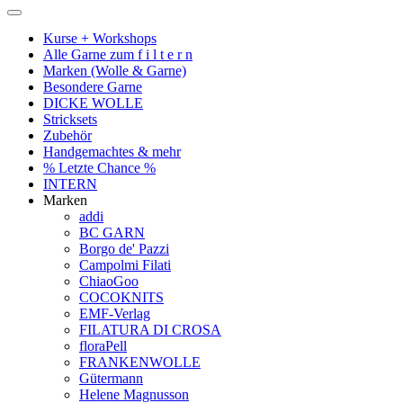
Kurse + Workshops
Alle Garne zum f i l t e r n
Marken (Wolle & Garne)
Besondere Garne
DICKE WOLLE
Stricksets
Zubehör
Handgemachtes & mehr
% Letzte Chance %
INTERN
Marken
addi
BC GARN
Borgo de' Pazzi
Campolmi Filati
ChiaoGoo
COCOKNITS
EMF-Verlag
FILATURA DI CROSA
floraPell
FRANKENWOLLE
Gütermann
Helene Magnusson