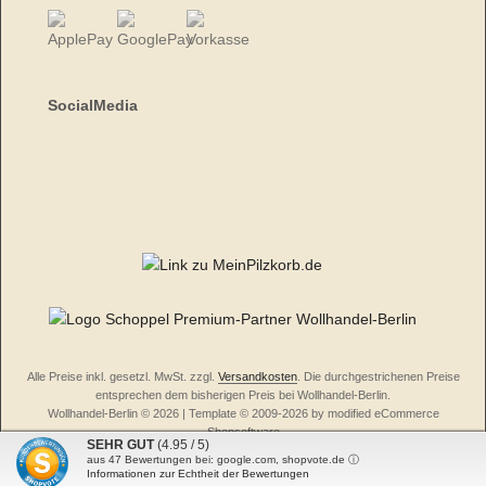
SocialMedia
Alle Preise inkl. gesetzl. MwSt. zzgl.
Versandkosten
. Die durchgestrichenen Preise
entsprechen dem bisherigen Preis bei Wollhandel-Berlin.
Wollhandel-Berlin © 2026 | Template © 2009-2026 by modified eCommerce
Shopsoftware
SEHR GUT
(4.95 / 5)
mod
ified eCommerce Shopsoftware © 2009-2026
aus
47
Bewertungen bei: google.com, shopvote.de ⓘ
Informationen zur Echtheit der Bewertungen