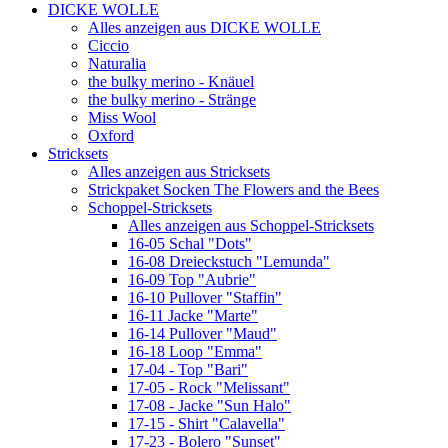
DICKE WOLLE
Alles anzeigen aus DICKE WOLLE
Ciccio
Naturalia
the bulky merino - Knäuel
the bulky merino - Stränge
Miss Wool
Oxford
Stricksets
Alles anzeigen aus Stricksets
Strickpaket Socken The Flowers and the Bees
Schoppel-Stricksets
Alles anzeigen aus Schoppel-Stricksets
16-05 Schal "Dots"
16-08 Dreieckstuch "Lemunda"
16-09 Top "Aubrie"
16-10 Pullover "Staffin"
16-11 Jacke "Marte"
16-14 Pullover "Maud"
16-18 Loop "Emma"
17-04 - Top "Bari"
17-05 - Rock "Melissant"
17-08 - Jacke "Sun Halo"
17-15 - Shirt "Calavella"
17-23 - Bolero "Sunset"