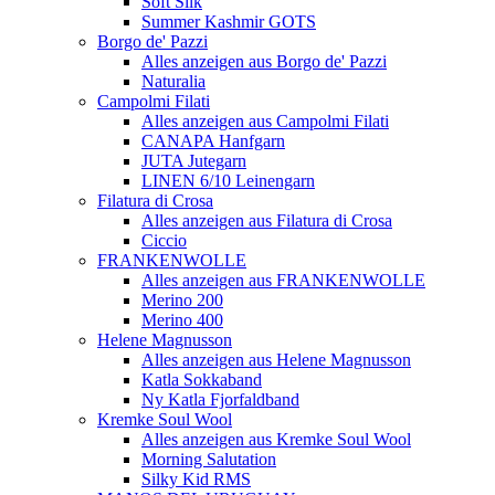
Soft Silk
Summer Kashmir GOTS
Borgo de' Pazzi
Alles anzeigen aus Borgo de' Pazzi
Naturalia
Campolmi Filati
Alles anzeigen aus Campolmi Filati
CANAPA Hanfgarn
JUTA Jutegarn
LINEN 6/10 Leinengarn
Filatura di Crosa
Alles anzeigen aus Filatura di Crosa
Ciccio
FRANKENWOLLE
Alles anzeigen aus FRANKENWOLLE
Merino 200
Merino 400
Helene Magnusson
Alles anzeigen aus Helene Magnusson
Katla Sokkaband
Ny Katla Fjorfaldband
Kremke Soul Wool
Alles anzeigen aus Kremke Soul Wool
Morning Salutation
Silky Kid RMS