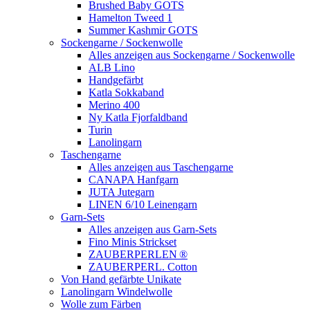
Brushed Baby GOTS
Hamelton Tweed 1
Summer Kashmir GOTS
Sockengarne / Sockenwolle
Alles anzeigen aus Sockengarne / Sockenwolle
ALB Lino
Handgefärbt
Katla Sokkaband
Merino 400
Ny Katla Fjorfaldband
Turin
Lanolingarn
Taschengarne
Alles anzeigen aus Taschengarne
CANAPA Hanfgarn
JUTA Jutegarn
LINEN 6/10 Leinengarn
Garn-Sets
Alles anzeigen aus Garn-Sets
Fino Minis Strickset
ZAUBERPERLEN ®
ZAUBERPERL. Cotton
Von Hand gefärbte Unikate
Lanolingarn Windelwolle
Wolle zum Färben