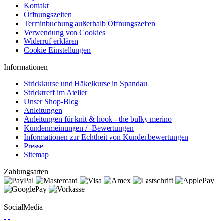
Kontakt
Öffnungszeiten
Terminbuchung außerhalb Öffnungszeiten
Verwendung von Cookies
Widerruf erklären
Cookie Einstellungen
Informationen
Strickkurse und Häkelkurse in Spandau
Stricktreff im Atelier
Unser Shop-Blog
Anleitungen
Anleitungen für knit & hook - the bulky merino
Kundenmeinungen / -Bewertungen
Informationen zur Echtheit von Kundenbewertungen
Presse
Sitemap
Zahlungsarten
SocialMedia