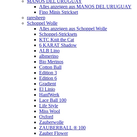
MANOS DEL URUGUAY
Alles anzeigen aus MANOS DEL URUGUAY
Fino Minis Strickset
raresheep
Schoppel Wolle
Alles anzeigen aus Schoppel Wolle
Schoppel-Stricksets
KTC Knit the Cat
6 KARAT Shadow
ALB Lino
albmerino
Bio Merinos
Cotton Ball
Edition 3
Edition 6
Gradient
El Linio
HanfWerk
Lace Ball 100
Life Style
Miss Wool
Oxford
Zauberwolle
ZAUBERBALL ® 100
Zauber Flower