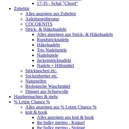
17-35 - Schal "Chord"
Zubehör
Alles anzeigen aus Zubehör
Anleitungsliteratur
COCOKNITS
Strick- & Häkelnadeln
Alles anzeigen aus Strick- & Häkelnadeln
Rundstricknadeln
Häkelnadeln
Trio Nadelspiele
Nadelspiele
Jackenstricknadeln
Nadeln + Hilfsmittel
Stricktaschen etc.
Sockenbretter etc.
Naturseifen
Biologische Waschmittel
Dünger aus Schurwolle
Handgemachtes & mehr
% Letzte Chance %
Alles anzeigen aus % Letzte Chance %
knit & hook
Alles anzeigen aus knit & hook
the bulky merino - Knäuel
the bulky merino - Stränge