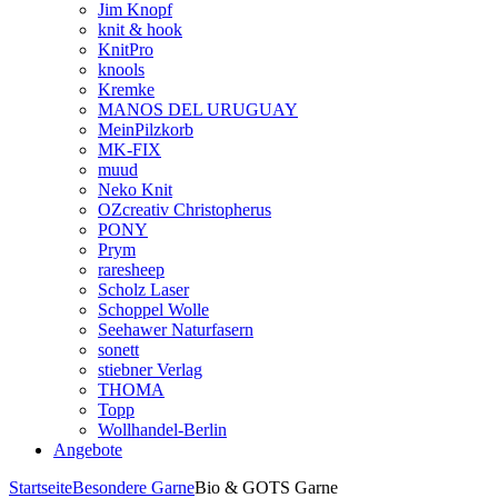
Jim Knopf
knit & hook
KnitPro
knools
Kremke
MANOS DEL URUGUAY
MeinPilzkorb
MK-FIX
muud
Neko Knit
OZcreativ Christopherus
PONY
Prym
raresheep
Scholz Laser
Schoppel Wolle
Seehawer Naturfasern
sonett
stiebner Verlag
THOMA
Topp
Wollhandel-Berlin
Angebote
Startseite
Besondere Garne
Bio & GOTS Garne