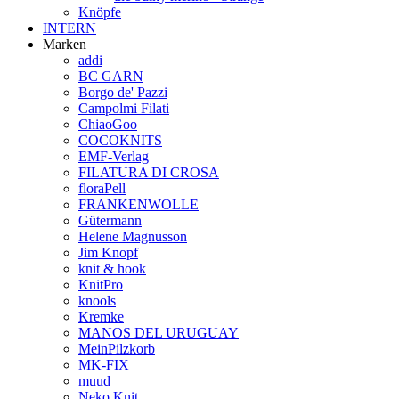
Knöpfe
INTERN
Marken
addi
BC GARN
Borgo de' Pazzi
Campolmi Filati
ChiaoGoo
COCOKNITS
EMF-Verlag
FILATURA DI CROSA
floraPell
FRANKENWOLLE
Gütermann
Helene Magnusson
Jim Knopf
knit & hook
KnitPro
knools
Kremke
MANOS DEL URUGUAY
MeinPilzkorb
MK-FIX
muud
Neko Knit