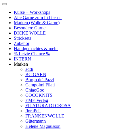
Kurse + Workshops
Alle Garne zum f i l t e r n
Marken (Wolle & Garne)
Besondere Garne
DICKE WOLLE
Stricksets
Zubehör
Handgemachtes & mehr
% Letzte Chance %
INTERN
Marken
addi
BC GARN
Borgo de' Pazzi
Campolmi Filati
ChiaoGoo
COCOKNITS
EMF-Verlag
FILATURA DI CROSA
floraPell
FRANKENWOLLE
Gütermann
Helene Magnusson