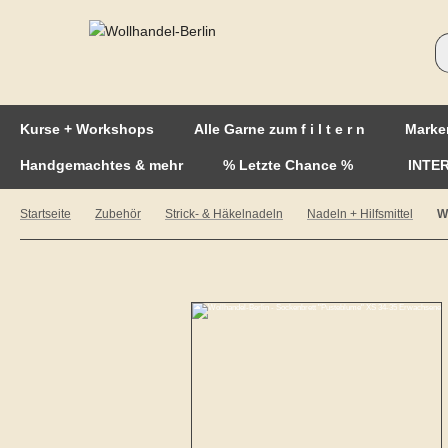
Kurse + Workshops
Alle Garne zum f i l t e r n
Marke
Handgemachtes & mehr
% Letzte Chance %
INTE
Startseite
Zubehör
Strick- & Häkelnadeln
Nadeln + Hilfsmittel