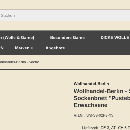
n (Wolle & Garne)
Besondere Garne
DICKE WOLLE
RN
Marken
Angebote
Wollhandel-Berlin - Sockenbrett "Pusteblume" XS 34-35 Erwachsene
Wollhandel-Berlin
Wollhandel-Berlin 
Sockenbrett "Puste
Erwachsene
Art.Nr.:
WB-SB-02PB-XS
Lieferzeit:
DE 3, AT+CH 5 T