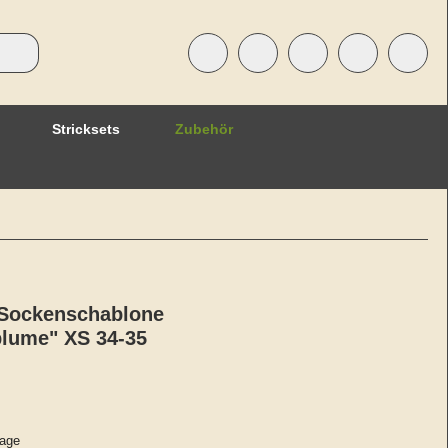
Stricksets
Zubehör
- Sockenschablone
blume" XS 34-35
age