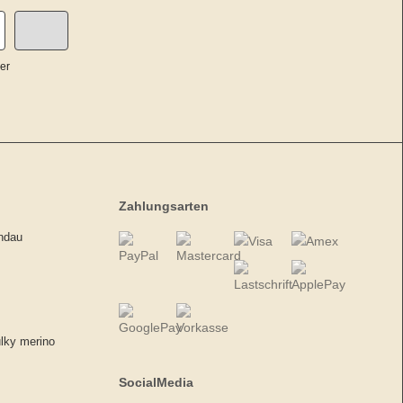
er
Zahlungsarten
andau
ulky merino
SocialMedia