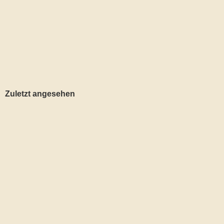
Lieferzeit:
DE 3, AT+CH 5 Tage
19,95 EU
19,95 EUR pro Stück
inkl. 19 % MwSt. zzgl.
Versandkoste
Zuletzt angesehen