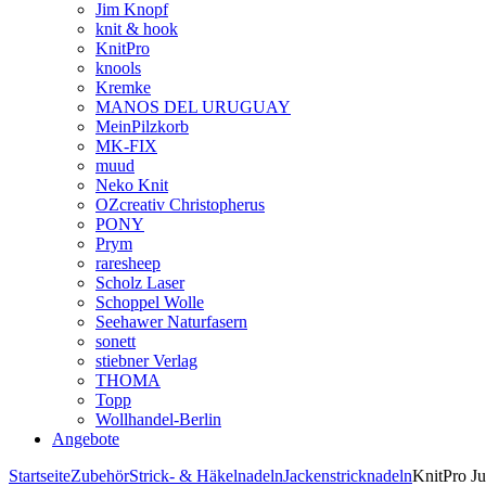
Jim Knopf
knit & hook
KnitPro
knools
Kremke
MANOS DEL URUGUAY
MeinPilzkorb
MK-FIX
muud
Neko Knit
OZcreativ Christopherus
PONY
Prym
raresheep
Scholz Laser
Schoppel Wolle
Seehawer Naturfasern
sonett
stiebner Verlag
THOMA
Topp
Wollhandel-Berlin
Angebote
Startseite
Zubehör
Strick- & Häkelnadeln
Jackenstricknadeln
KnitPro J