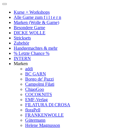
Kurse + Workshops
Alle Garne zum f i l t e r n
Marken (Wolle & Garne)
Besondere Garne
DICKE WOLLE
Stricksets
Zubehör
Handgemachtes & mehr
% Letzte Chance %
INTERN
Marken
addi
BC GARN
Borgo de' Pazzi
Campolmi Filati
ChiaoGoo
COCOKNITS
EMF-Verlag
FILATURA DI CROSA
floraPell
FRANKENWOLLE
Gütermann
Helene Magnusson