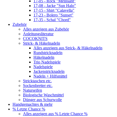
17-05 - Rock "Melissant"
17-08 - Jacke "Sun Halo"
17-15 - Shirt "Calavella"
17-23 - Bolero "Sunset"
17-35 - Schal "Chord"
Zubehör
Alles anzeigen aus Zubehör
Anleitungsliteratur
COCOKNITS
Strick- & Häkelnadeln
Alles anzeigen aus Strick- & Häkelnadeln
Rundstricknadeln
Häkelnadeln
Trio Nadelspiele
Nadelspiele
Jackenstricknadeln
Nadeln + Hilfsmittel
Stricktaschen etc.
Sockenbretter etc.
Naturseifen
Biologische Waschmittel
Dünger aus Schurwolle
Handgemachtes & mehr
% Letzte Chance %
Alles anzeigen aus % Letzte Chance %