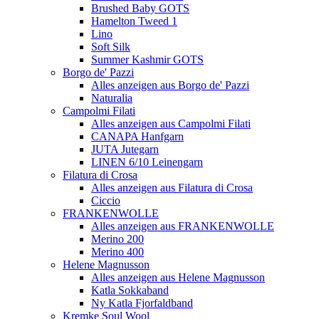
Brushed Baby GOTS
Hamelton Tweed 1
Lino
Soft Silk
Summer Kashmir GOTS
Borgo de' Pazzi
Alles anzeigen aus Borgo de' Pazzi
Naturalia
Campolmi Filati
Alles anzeigen aus Campolmi Filati
CANAPA Hanfgarn
JUTA Jutegarn
LINEN 6/10 Leinengarn
Filatura di Crosa
Alles anzeigen aus Filatura di Crosa
Ciccio
FRANKENWOLLE
Alles anzeigen aus FRANKENWOLLE
Merino 200
Merino 400
Helene Magnusson
Alles anzeigen aus Helene Magnusson
Katla Sokkaband
Ny Katla Fjorfaldband
Kremke Soul Wool