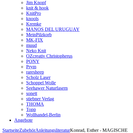
Jim Knopf
knit & hook
KnitPro
knools
Kremke
MANOS DEL URUGUAY
MeinPilzkorb
MK-FIX
muud
Neko Knit
OZcreativ Christopherus
PONY
Prym
raresheep
Scholz Laser
Schoppel Wolle
Seehawer Naturfasern
sonett
stiebner Verlag
THOMA
Topp
Wollhandel-Berlin
Angebote
Startseite
Zubehör
Anleitungsliteratur
Konrad, Esther - MAGISCHE