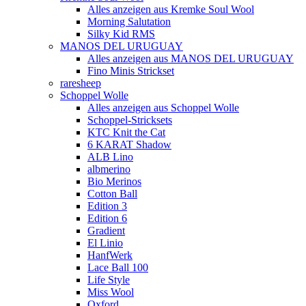
Alles anzeigen aus Kremke Soul Wool
Morning Salutation
Silky Kid RMS
MANOS DEL URUGUAY
Alles anzeigen aus MANOS DEL URUGUAY
Fino Minis Strickset
raresheep
Schoppel Wolle
Alles anzeigen aus Schoppel Wolle
Schoppel-Stricksets
KTC Knit the Cat
6 KARAT Shadow
ALB Lino
albmerino
Bio Merinos
Cotton Ball
Edition 3
Edition 6
Gradient
El Linio
HanfWerk
Lace Ball 100
Life Style
Miss Wool
Oxford