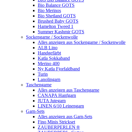
Bio Balance GOTS
Bio Merinos
Bio Shetland GOTS
Brushed Baby GOTS
Hamelton Tweed 1
Summer Kashmir GOTS
Sockengarne / Sockenwolle
Alles anzeigen aus Sockengarne / Sockenwolle
ALB Lino
Handgefärbt
Katla Sokkaband
Merino 400
Ny Katla Fjorfaldband
Turin
Lanolingarn
Taschengarne
Alles anzeigen aus Taschengarne
CANAPA Hanfgarn
JUTA Jutegarn
LINEN 6/10 Leinengarn
Garn-Sets
Alles anzeigen aus Garn-Sets
Fino Minis Strickset
ZAUBERPERLEN ®