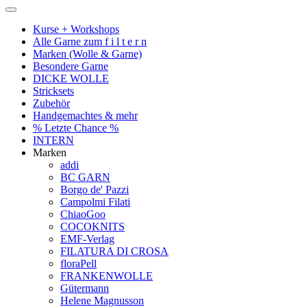
Kurse + Workshops
Alle Garne zum f i l t e r n
Marken (Wolle & Garne)
Besondere Garne
DICKE WOLLE
Stricksets
Zubehör
Handgemachtes & mehr
% Letzte Chance %
INTERN
Marken
addi
BC GARN
Borgo de' Pazzi
Campolmi Filati
ChiaoGoo
COCOKNITS
EMF-Verlag
FILATURA DI CROSA
floraPell
FRANKENWOLLE
Gütermann
Helene Magnusson