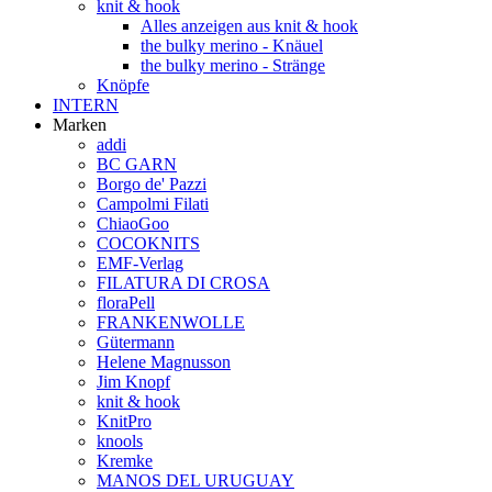
knit & hook
Alles anzeigen aus knit & hook
the bulky merino - Knäuel
the bulky merino - Stränge
Knöpfe
INTERN
Marken
addi
BC GARN
Borgo de' Pazzi
Campolmi Filati
ChiaoGoo
COCOKNITS
EMF-Verlag
FILATURA DI CROSA
floraPell
FRANKENWOLLE
Gütermann
Helene Magnusson
Jim Knopf
knit & hook
KnitPro
knools
Kremke
MANOS DEL URUGUAY