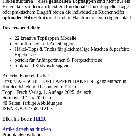
Häkelstrukturen – diese
gehäkelten Topflappen
sind nicht nur ein
Hingucker, sondern auch extrem funktional! Dank doppelter Lage
oder praktischem Eingriff bieten die individuellen Küchenhelfer
optimalen Hitzeschutz
und sind im Handumdrehen fertig gehäkelt.
Das erwartet dich:
22 kreative Topflappen-Modelle
Schritt-für-Schritt-Anleitungen
Häkel-Tipps & Tricks für gleichmäßige Maschen & perfekte
Ergebnisse
perfekt für Anfänger:innen & Fortgeschrittene
funktional & stylisch zugleich
Autorin: Konrad, Esther
Titel: MAGISCHE TOPFLAPPEN HÄKELN - ganz einfach in
Runden häkeln mit besonderem Effekt
Topp - Frech Verlag, 1. Auflage 2025, deutsch
Softcover 17,2 x 20,9 cm
48 Seiten, farbige Abbildungen
ISBN 978-3-7358-7121-3
Blick ins Buch:
HIER
Artikeldatenblatt drucken
Produkteigenschaften