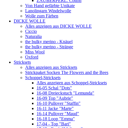
ZAUBERPERL. Cotton
Von Hand gefärbte Unikate
Lanolingarn Windelwolle
Wolle zum Färben
DICKE WOLLE
Alles anzeigen aus DICKE WOLLE
Ciccio
Naturalia
the bulky merino - Knäuel
the bulky merino - Stränge
Miss Wool
Oxford
Stricksets
Alles anzeigen aus Stricksets
Strickpaket Socken The Flowers and the Bees
Schoppel-Stricksets
Alles anzeigen aus Schoppel-Stricksets
16-05 Schal "Dots"
16-08 Dreieckstuch "Lemunda"
16-09 Top "Aubrie"
16-10 Pullover "Staffin"
16-11 Jacke "Marte"
16-14 Pullover "Maud"
16-18 Loop "Emma"
17-04 - Top "Bari"