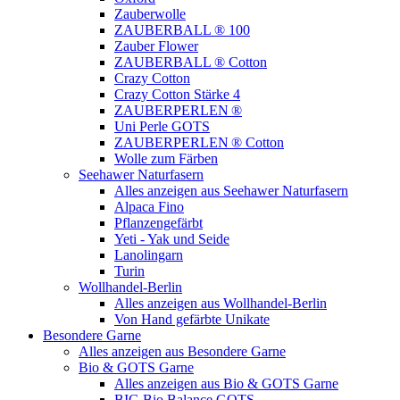
Zauberwolle
ZAUBERBALL ® 100
Zauber Flower
ZAUBERBALL ® Cotton
Crazy Cotton
Crazy Cotton Stärke 4
ZAUBERPERLEN ®
Uni Perle GOTS
ZAUBERPERLEN ® Cotton
Wolle zum Färben
Seehawer Naturfasern
Alles anzeigen aus Seehawer Naturfasern
Alpaca Fino
Pflanzengefärbt
Yeti - Yak und Seide
Lanolingarn
Turin
Wollhandel-Berlin
Alles anzeigen aus Wollhandel-Berlin
Von Hand gefärbte Unikate
Besondere Garne
Alles anzeigen aus Besondere Garne
Bio & GOTS Garne
Alles anzeigen aus Bio & GOTS Garne
BIG Bio Balance GOTS