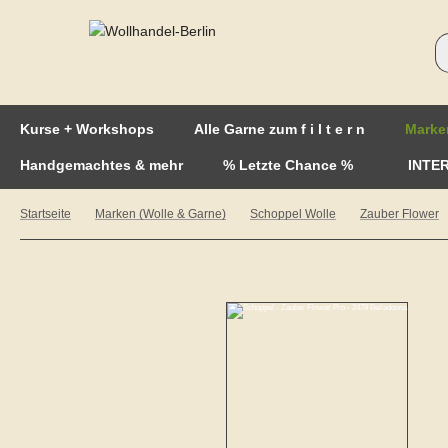
Kurse + Workshops
Alle Garne zum f i l t e r n
Marke
Handgemachtes & mehr
% Letzte Chance %
INTE
Startseite
Marken (Wolle & Garne)
Schoppel Wolle
Zauber Flower