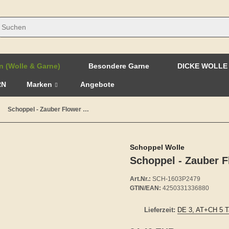
n (Wolle & Garne)
Besondere Garne
DICKE WOLLE
RN
Marken
Angebote
Schoppel - Zauber Flower Pro - 2479 Belladonna
Schoppel Wolle
Schoppel - Zauber F
Art.Nr.:
SCH-1603P2479
GTIN/EAN:
4250331336880
Lieferzeit:
DE 3, AT+CH 5 T