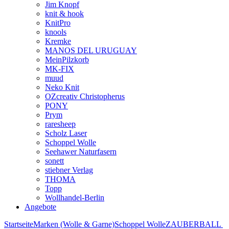
Jim Knopf
knit & hook
KnitPro
knools
Kremke
MANOS DEL URUGUAY
MeinPilzkorb
MK-FIX
muud
Neko Knit
OZcreativ Christopherus
PONY
Prym
raresheep
Scholz Laser
Schoppel Wolle
Seehawer Naturfasern
sonett
stiebner Verlag
THOMA
Topp
Wollhandel-Berlin
Angebote
Startseite
Marken (Wolle & Garne)
Schoppel Wolle
ZAUBERBALL