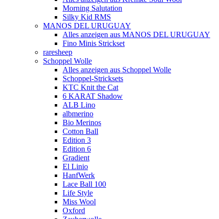
Morning Salutation
Silky Kid RMS
MANOS DEL URUGUAY
Alles anzeigen aus MANOS DEL URUGUAY
Fino Minis Strickset
raresheep
Schoppel Wolle
Alles anzeigen aus Schoppel Wolle
Schoppel-Stricksets
KTC Knit the Cat
6 KARAT Shadow
ALB Lino
albmerino
Bio Merinos
Cotton Ball
Edition 3
Edition 6
Gradient
El Linio
HanfWerk
Lace Ball 100
Life Style
Miss Wool
Oxford