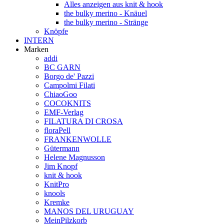
Alles anzeigen aus knit & hook
the bulky merino - Knäuel
the bulky merino - Stränge
Knöpfe
INTERN
Marken
addi
BC GARN
Borgo de' Pazzi
Campolmi Filati
ChiaoGoo
COCOKNITS
EMF-Verlag
FILATURA DI CROSA
floraPell
FRANKENWOLLE
Gütermann
Helene Magnusson
Jim Knopf
knit & hook
KnitPro
knools
Kremke
MANOS DEL URUGUAY
MeinPilzkorb