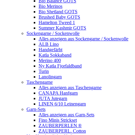
Bio Balance GOTS
Bio Merinos
Bio Shetland GOTS
Brushed Baby GOTS
Hamelton Tweed 1
Summer Kashmir GOTS
Sockengarne / Sockenwolle
Alles anzeigen aus Sockengarne / Sockenwolle
ALB Lino
Handgefärbt
Katla Sokkaband
Merino 400
Ny Katla Fjorfaldband
Turin
Lanolingarn
Taschengarne
Alles anzeigen aus Taschengarne
CANAPA Hanfgarn
JUTA Jutegarn
LINEN 6/10 Leinengarn
Garn-Sets
Alles anzeigen aus Garn-Sets
Fino Minis Strickset
ZAUBERPERLEN ®
ZAUBERPERL. Cotton