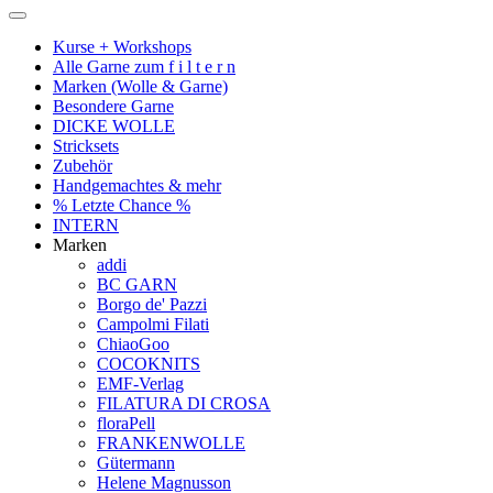
Kurse + Workshops
Alle Garne zum f i l t e r n
Marken (Wolle & Garne)
Besondere Garne
DICKE WOLLE
Stricksets
Zubehör
Handgemachtes & mehr
% Letzte Chance %
INTERN
Marken
addi
BC GARN
Borgo de' Pazzi
Campolmi Filati
ChiaoGoo
COCOKNITS
EMF-Verlag
FILATURA DI CROSA
floraPell
FRANKENWOLLE
Gütermann
Helene Magnusson