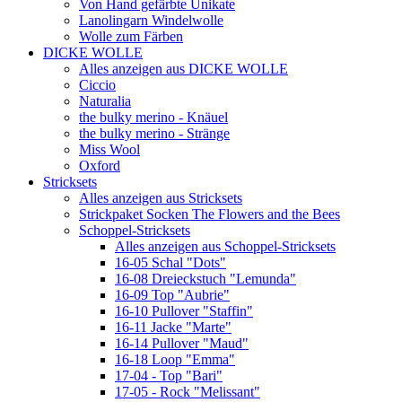
Von Hand gefärbte Unikate
Lanolingarn Windelwolle
Wolle zum Färben
DICKE WOLLE
Alles anzeigen aus DICKE WOLLE
Ciccio
Naturalia
the bulky merino - Knäuel
the bulky merino - Stränge
Miss Wool
Oxford
Stricksets
Alles anzeigen aus Stricksets
Strickpaket Socken The Flowers and the Bees
Schoppel-Stricksets
Alles anzeigen aus Schoppel-Stricksets
16-05 Schal "Dots"
16-08 Dreieckstuch "Lemunda"
16-09 Top "Aubrie"
16-10 Pullover "Staffin"
16-11 Jacke "Marte"
16-14 Pullover "Maud"
16-18 Loop "Emma"
17-04 - Top "Bari"
17-05 - Rock "Melissant"