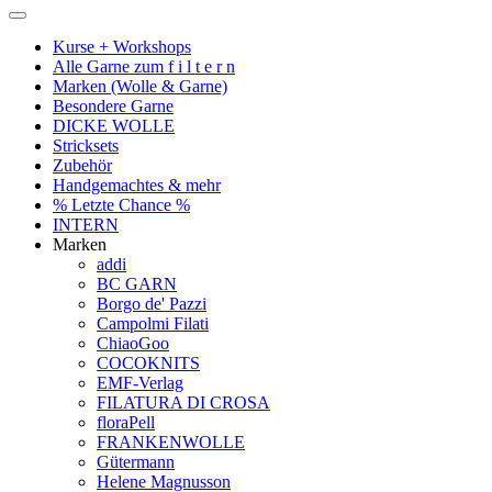
Kurse + Workshops
Alle Garne zum f i l t e r n
Marken (Wolle & Garne)
Besondere Garne
DICKE WOLLE
Stricksets
Zubehör
Handgemachtes & mehr
% Letzte Chance %
INTERN
Marken
addi
BC GARN
Borgo de' Pazzi
Campolmi Filati
ChiaoGoo
COCOKNITS
EMF-Verlag
FILATURA DI CROSA
floraPell
FRANKENWOLLE
Gütermann
Helene Magnusson