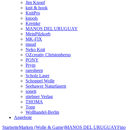
Jim Knopf
knit & hook
KnitPro
knools
Kremke
MANOS DEL URUGUAY
MeinPilzkorb
MK-FIX
muud
Neko Knit
OZcreativ Christopherus
PONY
Prym
raresheep
Scholz Laser
Schoppel Wolle
Seehawer Naturfasern
sonett
stiebner Verlag
THOMA
Topp
Wollhandel-Berlin
Angebote
Startseite
Marken (Wolle & Garne)
MANOS DEL URUGUAY
Fino