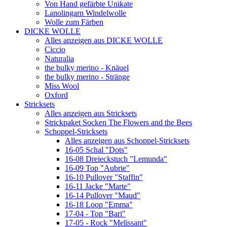
Von Hand gefärbte Unikate
Lanolingarn Windelwolle
Wolle zum Färben
DICKE WOLLE
Alles anzeigen aus DICKE WOLLE
Ciccio
Naturalia
the bulky merino - Knäuel
the bulky merino - Stränge
Miss Wool
Oxford
Stricksets
Alles anzeigen aus Stricksets
Strickpaket Socken The Flowers and the Bees
Schoppel-Stricksets
Alles anzeigen aus Schoppel-Stricksets
16-05 Schal "Dots"
16-08 Dreieckstuch "Lemunda"
16-09 Top "Aubrie"
16-10 Pullover "Staffin"
16-11 Jacke "Marte"
16-14 Pullover "Maud"
16-18 Loop "Emma"
17-04 - Top "Bari"
17-05 - Rock "Melissant"