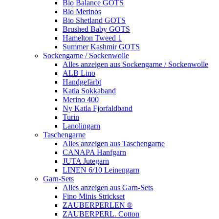
Bio Balance GOTS
Bio Merinos
Bio Shetland GOTS
Brushed Baby GOTS
Hamelton Tweed 1
Summer Kashmir GOTS
Sockengarne / Sockenwolle
Alles anzeigen aus Sockengarne / Sockenwolle
ALB Lino
Handgefärbt
Katla Sokkaband
Merino 400
Ny Katla Fjorfaldband
Turin
Lanolingarn
Taschengarne
Alles anzeigen aus Taschengarne
CANAPA Hanfgarn
JUTA Jutegarn
LINEN 6/10 Leinengarn
Garn-Sets
Alles anzeigen aus Garn-Sets
Fino Minis Strickset
ZAUBERPERLEN ®
ZAUBERPERL. Cotton