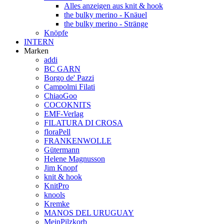
Alles anzeigen aus knit & hook
the bulky merino - Knäuel
the bulky merino - Stränge
Knöpfe
INTERN
Marken
addi
BC GARN
Borgo de' Pazzi
Campolmi Filati
ChiaoGoo
COCOKNITS
EMF-Verlag
FILATURA DI CROSA
floraPell
FRANKENWOLLE
Gütermann
Helene Magnusson
Jim Knopf
knit & hook
KnitPro
knools
Kremke
MANOS DEL URUGUAY
MeinPilzkorb