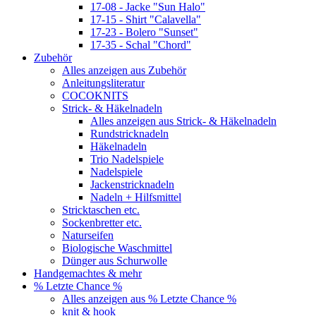
17-08 - Jacke "Sun Halo"
17-15 - Shirt "Calavella"
17-23 - Bolero "Sunset"
17-35 - Schal "Chord"
Zubehör
Alles anzeigen aus Zubehör
Anleitungsliteratur
COCOKNITS
Strick- & Häkelnadeln
Alles anzeigen aus Strick- & Häkelnadeln
Rundstricknadeln
Häkelnadeln
Trio Nadelspiele
Nadelspiele
Jackenstricknadeln
Nadeln + Hilfsmittel
Stricktaschen etc.
Sockenbretter etc.
Naturseifen
Biologische Waschmittel
Dünger aus Schurwolle
Handgemachtes & mehr
% Letzte Chance %
Alles anzeigen aus % Letzte Chance %
knit & hook