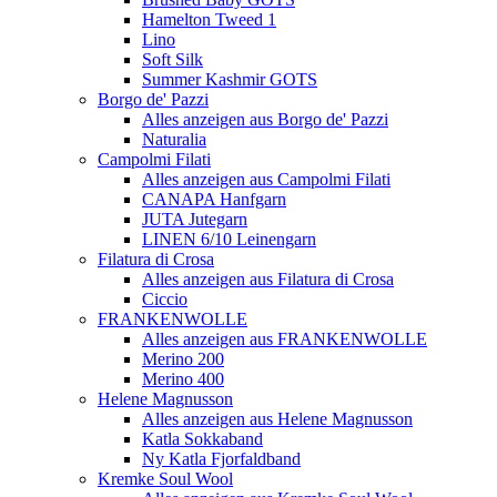
Hamelton Tweed 1
Lino
Soft Silk
Summer Kashmir GOTS
Borgo de' Pazzi
Alles anzeigen aus Borgo de' Pazzi
Naturalia
Campolmi Filati
Alles anzeigen aus Campolmi Filati
CANAPA Hanfgarn
JUTA Jutegarn
LINEN 6/10 Leinengarn
Filatura di Crosa
Alles anzeigen aus Filatura di Crosa
Ciccio
FRANKENWOLLE
Alles anzeigen aus FRANKENWOLLE
Merino 200
Merino 400
Helene Magnusson
Alles anzeigen aus Helene Magnusson
Katla Sokkaband
Ny Katla Fjorfaldband
Kremke Soul Wool