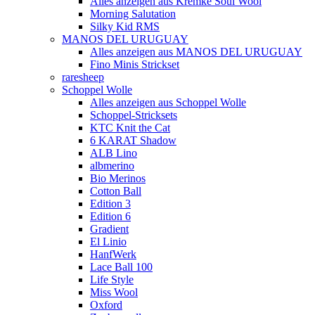
Alles anzeigen aus Kremke Soul Wool
Morning Salutation
Silky Kid RMS
MANOS DEL URUGUAY
Alles anzeigen aus MANOS DEL URUGUAY
Fino Minis Strickset
raresheep
Schoppel Wolle
Alles anzeigen aus Schoppel Wolle
Schoppel-Stricksets
KTC Knit the Cat
6 KARAT Shadow
ALB Lino
albmerino
Bio Merinos
Cotton Ball
Edition 3
Edition 6
Gradient
El Linio
HanfWerk
Lace Ball 100
Life Style
Miss Wool
Oxford