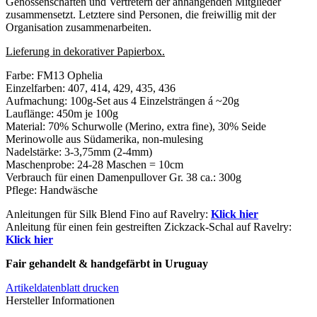
Genossenschaften und Vertretern der anhängenden Mitglieder
zusammensetzt. Letztere sind Personen, die freiwillig mit der
Organisation zusammenarbeiten.
Lieferung in dekorativer Papierbox.
Farbe: FM13 Ophelia
Einzelfarben: 407, 414, 429, 435, 436
Aufmachung: 100g-Set aus 4 Einzelsträngen á ~20g
Lauflänge: 450m je 100g
Material: 70% Schurwolle (Merino, extra fine), 30% Seide
Merinowolle aus Südamerika, non-mulesing
Nadelstärke: 3-3,75mm (2-4mm)
Maschenprobe: 24-28 Maschen = 10cm
Verbrauch für einen Damenpullover Gr. 38 ca.: 300g
Pflege: Handwäsche
Anleitungen für Silk Blend Fino auf Ravelry:
Klick hier
Anleitung für einen fein gestreiften Zickzack-Schal auf Ravelry:
Klick hier
Fair gehandelt & handgefärbt in Uruguay
Artikeldatenblatt drucken
Hersteller Informationen