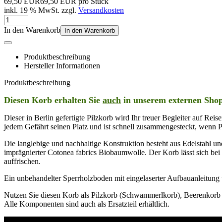
69,50 EUR
69,50 EUR pro Stück
inkl. 19 % MwSt. zzgl.
Versandkosten
In den Warenkorb
In den Warenkorb
Produktbeschreibung
Hersteller Informationen
Produktbeschreibung
Diesen Korb erhalten Sie
auch
in unserem externen Sho
Dieser in Berlin gefertigte Pilzkorb wird Ihr treuer Begleiter auf Re
jedem Gefährt seinen Platz und ist schnell zusammengesteckt, wenn
Die langlebige und nachhaltige Konstruktion besteht aus Edelstahl u
imprägnierter Cotonea fabrics Biobaumwolle. Der Korb lässt sich be
auffrischen.
Ein unbehandelter Sperrholzboden mit eingelaserter Aufbauanleitung w
Nutzen Sie diesen Korb als Pilzkorb (Schwammerlkorb), Beerenkorb
Alle Komponenten sind auch als Ersatzteil erhältlich.