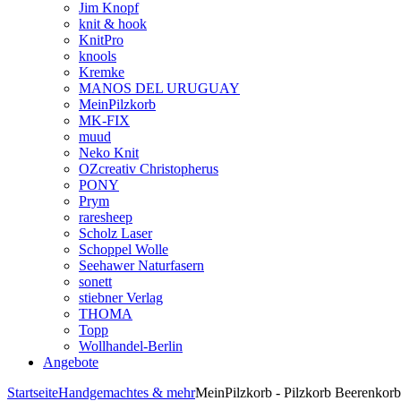
Jim Knopf
knit & hook
KnitPro
knools
Kremke
MANOS DEL URUGUAY
MeinPilzkorb
MK-FIX
muud
Neko Knit
OZcreativ Christopherus
PONY
Prym
raresheep
Scholz Laser
Schoppel Wolle
Seehawer Naturfasern
sonett
stiebner Verlag
THOMA
Topp
Wollhandel-Berlin
Angebote
Startseite
Handgemachtes & mehr
MeinPilzkorb - Pilzkorb Beerenkorb 