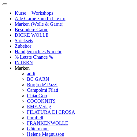
Kurse + Workshops
Alle Garne zum f i l t e r n
Marken (Wolle & Garne)
Besondere Garne
DICKE WOLLE
Stricksets
Zubehör
Handgemachtes & mehr
% Letzte Chance %
INTERN
Marken
addi
BC GARN
Borgo de' Pazzi
Campolmi Filati
ChiaoGoo
COCOKNITS
EMF-Verlag
FILATURA DI CROSA
floraPell
FRANKENWOLLE
Gütermann
Helene Magnusson