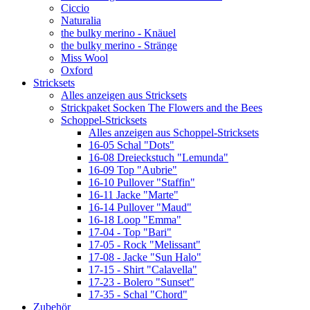
Ciccio
Naturalia
the bulky merino - Knäuel
the bulky merino - Stränge
Miss Wool
Oxford
Stricksets
Alles anzeigen aus Stricksets
Strickpaket Socken The Flowers and the Bees
Schoppel-Stricksets
Alles anzeigen aus Schoppel-Stricksets
16-05 Schal "Dots"
16-08 Dreieckstuch "Lemunda"
16-09 Top "Aubrie"
16-10 Pullover "Staffin"
16-11 Jacke "Marte"
16-14 Pullover "Maud"
16-18 Loop "Emma"
17-04 - Top "Bari"
17-05 - Rock "Melissant"
17-08 - Jacke "Sun Halo"
17-15 - Shirt "Calavella"
17-23 - Bolero "Sunset"
17-35 - Schal "Chord"
Zubehör