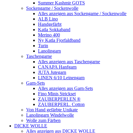
Summer Kashmir GOTS
Sockengarne / Sockenwolle
Alles anzeigen aus Sockengarne / Sockenwolle
ALB Lino
Handgefärbt
Katla Sokkaband
Merino 400
Ny Katla Fjorfaldband
Turin
Lanolingarn
Taschengarne
Alles anzeigen aus Taschengarne
CANAPA Hanfgarn
JUTA Jutegarn
LINEN 6/10 Leinengarn
Garn-Sets
Alles anzeigen aus Garn-Sets
Fino Minis Strickset
ZAUBERPERLEN ®
ZAUBERPERL. Cotton
Von Hand gefärbte Unikate
Lanolingarn Windelwolle
Wolle zum Färben
DICKE WOLLE
Alles anzeigen aus DICKE WOLLE