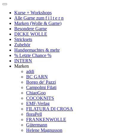
Kurse + Workshops
Alle Garne zum f i l t e r n
Marken (Wolle & Garne)
Besondere Garne
DICKE WOLLE
Stricksets
Zubehör
Handgemachtes & mehr
% Letzte Chance %
INTERN
Marken
addi
BC GARN
Borgo de' Pazzi
Campolmi Filati
ChiaoGoo
COCOKNITS
EMF-Verlag
FILATURA DI CROSA
floraPell
FRANKENWOLLE
Gütermann
Helene Magnusson