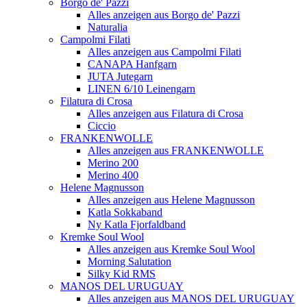
Borgo de' Pazzi
Alles anzeigen aus Borgo de' Pazzi
Naturalia
Campolmi Filati
Alles anzeigen aus Campolmi Filati
CANAPA Hanfgarn
JUTA Jutegarn
LINEN 6/10 Leinengarn
Filatura di Crosa
Alles anzeigen aus Filatura di Crosa
Ciccio
FRANKENWOLLE
Alles anzeigen aus FRANKENWOLLE
Merino 200
Merino 400
Helene Magnusson
Alles anzeigen aus Helene Magnusson
Katla Sokkaband
Ny Katla Fjorfaldband
Kremke Soul Wool
Alles anzeigen aus Kremke Soul Wool
Morning Salutation
Silky Kid RMS
MANOS DEL URUGUAY
Alles anzeigen aus MANOS DEL URUGUAY