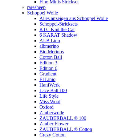
Fino Minis Strickset
raresheep
Schoppel Wolle
Alles anzeigen aus Schoppel Wolle
Schoppel-Stricksets
KTC Knit the Cat
6 KARAT Shadow
ALB Lino
albmerino
Bio Merinos
Cotton Ball
Edition 3
Edition 6
Gradient
El Linio
HanfWerk
Lace Ball 100
Life Style
Miss Wool
Oxford
Zauberwolle
ZAUBERBALL ® 100
Zauber Flower
ZAUBERBALL ® Cotton
Crazy Cotton