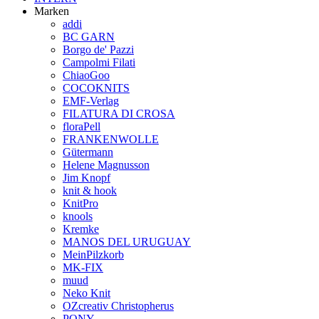
Marken
addi
BC GARN
Borgo de' Pazzi
Campolmi Filati
ChiaoGoo
COCOKNITS
EMF-Verlag
FILATURA DI CROSA
floraPell
FRANKENWOLLE
Gütermann
Helene Magnusson
Jim Knopf
knit & hook
KnitPro
knools
Kremke
MANOS DEL URUGUAY
MeinPilzkorb
MK-FIX
muud
Neko Knit
OZcreativ Christopherus
PONY