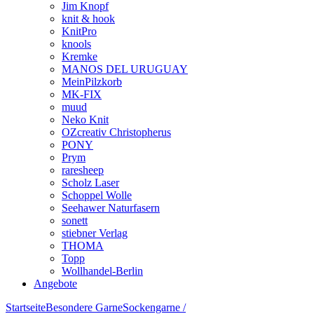
Jim Knopf
knit & hook
KnitPro
knools
Kremke
MANOS DEL URUGUAY
MeinPilzkorb
MK-FIX
muud
Neko Knit
OZcreativ Christopherus
PONY
Prym
raresheep
Scholz Laser
Schoppel Wolle
Seehawer Naturfasern
sonett
stiebner Verlag
THOMA
Topp
Wollhandel-Berlin
Angebote
Startseite
Besondere Garne
Sockengarne /