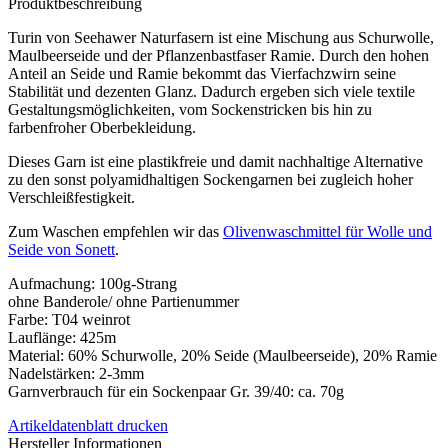
Produktbeschreibung
Turin von Seehawer Naturfasern ist eine Mischung aus Schurwolle,
Maulbeerseide und der Pflanzenbastfaser Ramie. Durch den hohen
Anteil an Seide und Ramie bekommt das Vierfachzwirn seine
Stabilität und dezenten Glanz. Dadurch ergeben sich viele textile
Gestaltungsmöglichkeiten, vom Sockenstricken bis hin zu
farbenfroher Oberbekleidung.
Dieses Garn ist eine plastikfreie und damit nachhaltige Alternative
zu den sonst polyamidhaltigen Sockengarnen bei zugleich hoher
Verschleißfestigkeit.
Zum Waschen empfehlen wir das
Olivenwaschmittel für Wolle und
Seide von Sonett
.
Aufmachung: 100g-Strang
ohne Banderole/ ohne Partienummer
Farbe: T04 weinrot
Lauflänge: 425m
Material: 60% Schurwolle, 20% Seide (Maulbeerseide), 20% Ramie
Nadelstärken: 2-3mm
Garnverbrauch für ein Sockenpaar Gr. 39/40: ca. 70g
Artikeldatenblatt drucken
Hersteller Informationen