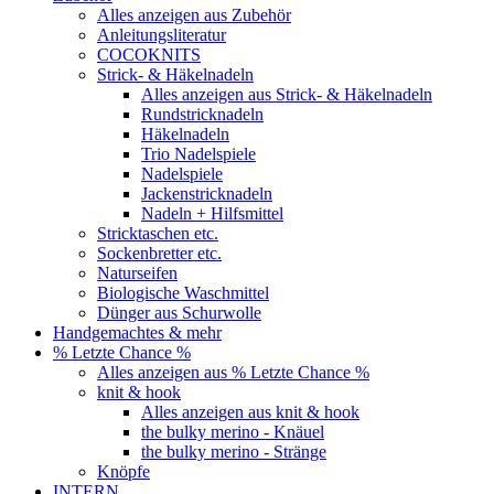
Alles anzeigen aus Zubehör
Anleitungsliteratur
COCOKNITS
Strick- & Häkelnadeln
Alles anzeigen aus Strick- & Häkelnadeln
Rundstricknadeln
Häkelnadeln
Trio Nadelspiele
Nadelspiele
Jackenstricknadeln
Nadeln + Hilfsmittel
Stricktaschen etc.
Sockenbretter etc.
Naturseifen
Biologische Waschmittel
Dünger aus Schurwolle
Handgemachtes & mehr
% Letzte Chance %
Alles anzeigen aus % Letzte Chance %
knit & hook
Alles anzeigen aus knit & hook
the bulky merino - Knäuel
the bulky merino - Stränge
Knöpfe
INTERN