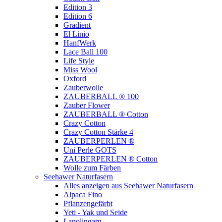
Edition 3
Edition 6
Gradient
El Linio
HanfWerk
Lace Ball 100
Life Style
Miss Wool
Oxford
Zauberwolle
ZAUBERBALL ® 100
Zauber Flower
ZAUBERBALL ® Cotton
Crazy Cotton
Crazy Cotton Stärke 4
ZAUBERPERLEN ®
Uni Perle GOTS
ZAUBERPERLEN ® Cotton
Wolle zum Färben
Seehawer Naturfasern
Alles anzeigen aus Seehawer Naturfasern
Alpaca Fino
Pflanzengefärbt
Yeti - Yak und Seide
Lanolingarn