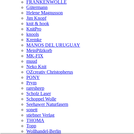
FRANKENWOLLE
Gütermann
Helene Magnusson
Jim Knopf
knit & hook
KnitPro
knools
Kremke
MANOS DEL URUGUAY
MeinPilzkorb
MK-FIX
muud
Neko Knit
OZcreativ Christopherus
PONY
Prym
raresheep
Scholz Laser
Schoppel Wolle
Seehawer Naturfasern
sonett
stiebner Verlag
THOMA
Topp
Wollhandel-Berlin