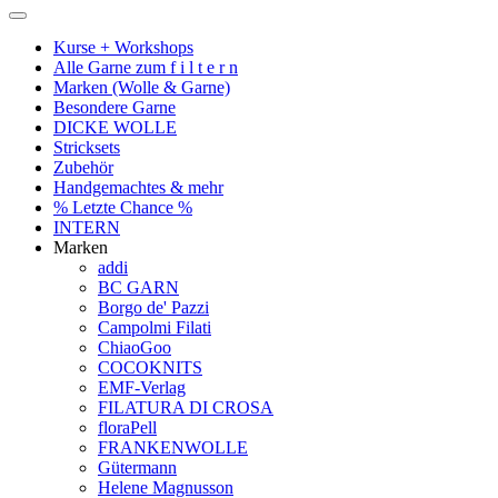
Kurse + Workshops
Alle Garne zum f i l t e r n
Marken (Wolle & Garne)
Besondere Garne
DICKE WOLLE
Stricksets
Zubehör
Handgemachtes & mehr
% Letzte Chance %
INTERN
Marken
addi
BC GARN
Borgo de' Pazzi
Campolmi Filati
ChiaoGoo
COCOKNITS
EMF-Verlag
FILATURA DI CROSA
floraPell
FRANKENWOLLE
Gütermann
Helene Magnusson