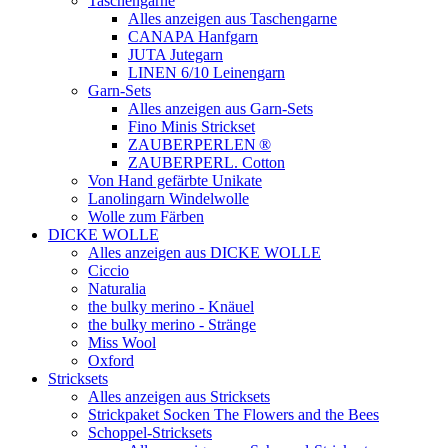
Taschengarne
Alles anzeigen aus Taschengarne
CANAPA Hanfgarn
JUTA Jutegarn
LINEN 6/10 Leinengarn
Garn-Sets
Alles anzeigen aus Garn-Sets
Fino Minis Strickset
ZAUBERPERLEN ®
ZAUBERPERL. Cotton
Von Hand gefärbte Unikate
Lanolingarn Windelwolle
Wolle zum Färben
DICKE WOLLE
Alles anzeigen aus DICKE WOLLE
Ciccio
Naturalia
the bulky merino - Knäuel
the bulky merino - Stränge
Miss Wool
Oxford
Stricksets
Alles anzeigen aus Stricksets
Strickpaket Socken The Flowers and the Bees
Schoppel-Stricksets