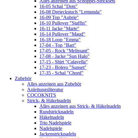
Alles anzeigen aus Schoppel-Stricksets
16-05 Schal "Dots"
16-08 Dreieckstuch "Lemunda"
16-09 Top "Aubrie"
16-10 Pullover "Staffin"
16-11 Jacke "Marte"
16-14 Pullover "Maud"
16-18 Loop "Emma"
17-04 - Top "Bari"
17-05 - Rock "Melissant"
17-08 - Jacke "Sun Halo"
17-15 - Shirt "Calavella"
17-23 - Bolero "Sunset"
17-35 - Schal "Chord"
Zubehör
Alles anzeigen aus Zubehör
Anleitungsliteratur
COCOKNITS
Strick- & Häkelnadeln
Alles anzeigen aus Strick- & Häkelnadeln
Rundstricknadeln
Häkelnadeln
Trio Nadelspiele
Nadelspiele
Jackenstricknadeln