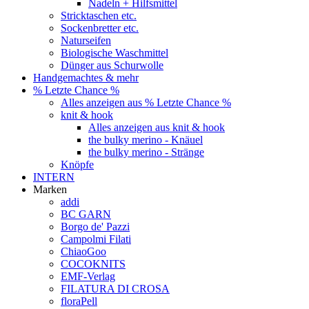
Nadeln + Hilfsmittel
Stricktaschen etc.
Sockenbretter etc.
Naturseifen
Biologische Waschmittel
Dünger aus Schurwolle
Handgemachtes & mehr
% Letzte Chance %
Alles anzeigen aus % Letzte Chance %
knit & hook
Alles anzeigen aus knit & hook
the bulky merino - Knäuel
the bulky merino - Stränge
Knöpfe
INTERN
Marken
addi
BC GARN
Borgo de' Pazzi
Campolmi Filati
ChiaoGoo
COCOKNITS
EMF-Verlag
FILATURA DI CROSA
floraPell