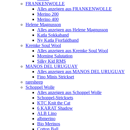
FRANKENWOLLE
Alles anzeigen aus FRANKENWOLLE
Merino 200
Merino 400
Helene Magnusson
Alles anzeigen aus Helene Magnusson
Katla Sokkaband
Ny Katla Fjorfaldband
Kremke Soul Wool
Alles anzeigen aus Kremke Soul Wool
Morning Salutation
Silky Kid RMS
MANOS DEL URUGUAY
Alles anzeigen aus MANOS DEL URUGUAY
Fino Minis Strickset
raresheep
Schoppel Wolle
Alles anzeigen aus Schoppel Wolle
Schoppel-Stricksets
KTC Knit the Cat
6 KARAT Shadow
ALB Lino
albmerino
Bio Merinos
Cotton Ball