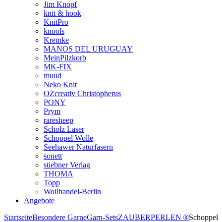
Jim Knopf
knit & hook
KnitPro
knools
Kremke
MANOS DEL URUGUAY
MeinPilzkorb
MK-FIX
muud
Neko Knit
OZcreativ Christopherus
PONY
Prym
raresheep
Scholz Laser
Schoppel Wolle
Seehawer Naturfasern
sonett
stiebner Verlag
THOMA
Topp
Wollhandel-Berlin
Angebote
Startseite
Besondere Garne
Garn-Sets
ZAUBERPERLEN ®
Schoppel