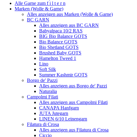
Alle Garne zum f i l t e r n
Marken (Wolle & Garne)
Alles anzeigen aus Marken (Wolle & Garne)
BC GARN
Alles anzeigen aus BC GARN
Babyalpaca 10/2 RAS
BIG Bio Balance GOTS
Bio Balance GOTS
Bio Shetland GOTS
Brushed Baby GOTS
Hamelton Tweed 1
Lino
Soft Silk
Summer Kashmir GOTS
Borgo de' Pazzi
Alles anzeigen aus Borgo de' Pazzi
Naturalia
Campolmi Filati
Alles anzeigen aus Campolmi Filati
CANAPA Hanfgarn
JUTA Jutegarn
LINEN 6/10 Leinengarn
Filatura di Crosa
Alles anzeigen aus Filatura di Crosa
Ciccio