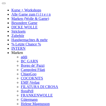
Kurse + Workshops
Alle Garne zum f i l t e r n
Marken (Wolle & Garne)
Besondere Garne
DICKE WOLLE
Stricksets
Zubehör
Handgemachtes & mehr
% Letzte Chance %
INTERN
Marken
addi
BC GARN
Borgo de' Pazzi
Campolmi Filati
ChiaoGoo
COCOKNITS
EMF-Verlag
FILATURA DI CROSA
floraPell
FRANKENWOLLE
Gütermann
Helene Magnusson