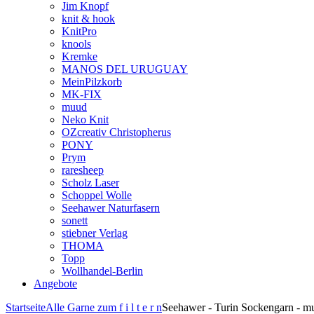
Jim Knopf
knit & hook
KnitPro
knools
Kremke
MANOS DEL URUGUAY
MeinPilzkorb
MK-FIX
muud
Neko Knit
OZcreativ Christopherus
PONY
Prym
raresheep
Scholz Laser
Schoppel Wolle
Seehawer Naturfasern
sonett
stiebner Verlag
THOMA
Topp
Wollhandel-Berlin
Angebote
Startseite
Alle Garne zum f i l t e r n
Seehawer - Turin Sockengarn - mu