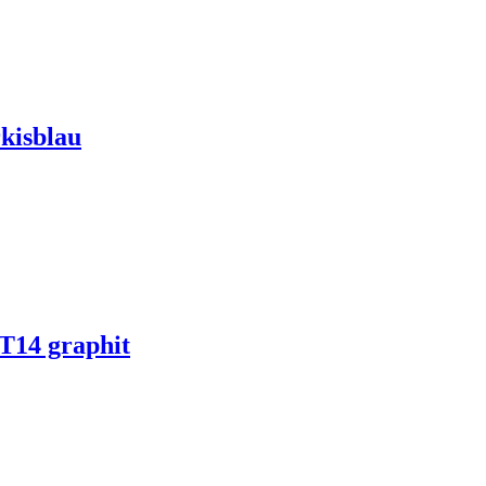
kisblau
 T14 graphit