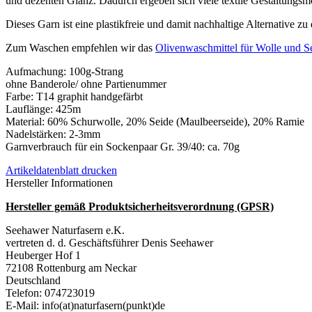
und dezenten Glanz. Dadurch ergeben sich viele textile Gestaltungsm
Dieses Garn ist eine plastikfreie und damit nachhaltige Alternative z
Zum Waschen empfehlen wir das
Olivenwaschmittel für Wolle und S
Aufmachung: 100g-Strang
ohne Banderole/ ohne Partienummer
Farbe: T14 graphit handgefärbt
Lauflänge: 425m
Material: 60% Schurwolle, 20% Seide (Maulbeerseide), 20% Ramie
Nadelstärken: 2-3mm
Garnverbrauch für ein Sockenpaar Gr. 39/40: ca. 70g
Artikeldatenblatt drucken
Hersteller Informationen
Hersteller gemäß Produktsicherheitsverordnung (GPSR)
Seehawer Naturfasern e.K.
vertreten d. d. Geschäftsführer Denis Seehawer
Heuberger Hof 1
72108 Rottenburg am Neckar
Deutschland
Telefon: 074723019
E-Mail: info(at)naturfasern(punkt)de