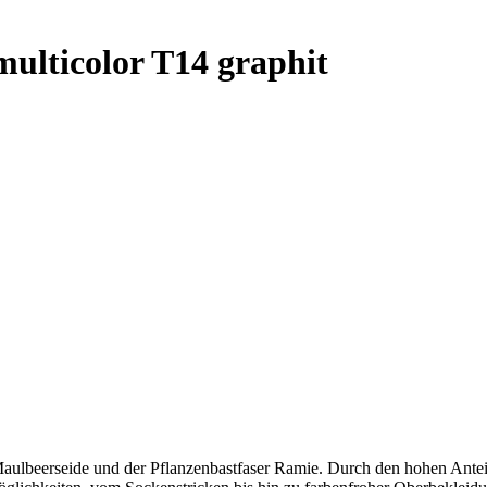
multicolor T14 graphit
aulbeerseide und der Pflanzenbastfaser Ramie. Durch den hohen Antei