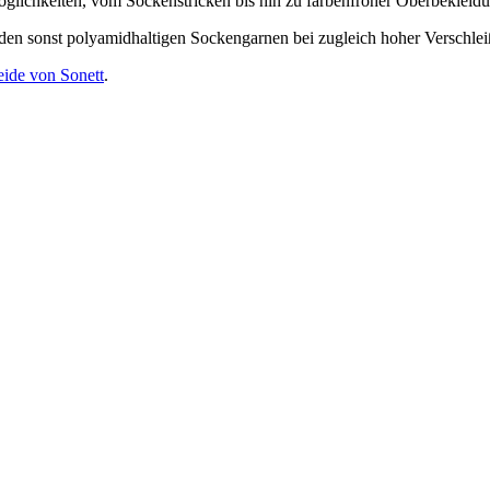
öglichkeiten, vom Sockenstricken bis hin zu farbenfroher Oberbekleid
u den sonst polyamidhaltigen Sockengarnen bei zugleich hoher Verschleiß
eide von Sonett
.