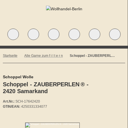
Startseite
Alle Garne zum f i l t e r n
Schoppel - ZAUBERPERLEN ® - 2420 Samarkand
Schoppel Wolle
Schoppel - ZAUBERPERLEN ® -
2420 Samarkand
Art.Nr.:
SCH-17642420
GTIN/EAN:
4250331334077