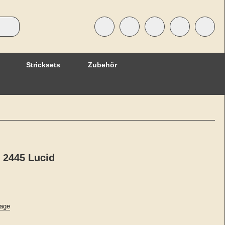
Stricksets
Zubehör
- 2445 Lucid
age