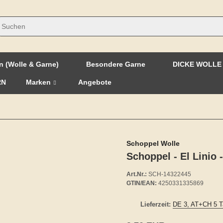
n (Wolle & Garne)
Besondere Garne
DICKE WOLLE
RN
Marken
Angebote
Schoppel Wolle
Schoppel - El Linio 
Art.Nr.:
SCH-14322445
GTIN/EAN:
4250331335869
Lieferzeit:
DE 3, AT+CH 5 T