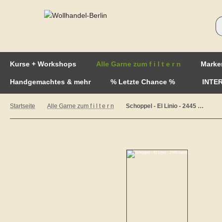
Kurse + Workshops
Alle Garne zum f i l t e r n
Marke
Handgemachtes & mehr
% Letzte Chance %
INTE
Startseite
Alle Garne zum f i l t e r n
Schoppel - El Linio - 2445 Lucid