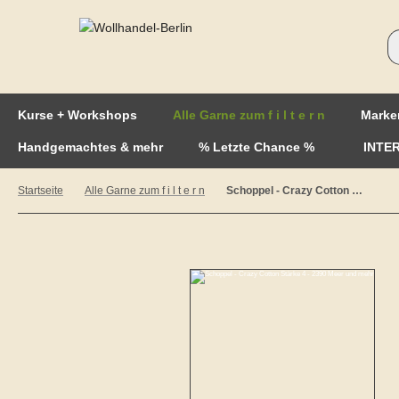
Kurse + Workshops
Alle Garne zum f i l t e r n
Marke
Handgemachtes & mehr
% Letzte Chance %
INTE
Startseite
Alle Garne zum f i l t e r n
Schoppel - Crazy Cotton Stärke 4 - 2390 Meer und mehr