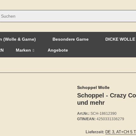
n (Wolle & Garne)
Besondere Garne
DICKE WOLLE
RN
Marken
Angebote
Schoppel Wolle
Schoppel - Crazy Co
und mehr
Art.Nr.:
SCH-18612390
GTIN/EAN:
4250331336279
Lieferzeit:
DE 3, AT+CH 5 T