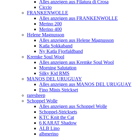
Alles anzeigen aus Filatura di Crosa
Ciccio
FRANKENWOLLE
Alles anzeigen aus FRANKENWOLLE
Merino 200
Merino 400
Helene Magnusson
Alles anzeigen aus Helene Magnusson
Katla Sokkaband
Ny Katla Fjorfaldband
Kremke Soul Wool
Alles anzeigen aus Kremke Soul Wool
Morning Salutation
Silky Kid RMS
MANOS DEL URUGUAY
Alles anzeigen aus MANOS DEL URUGUAY
Fino Minis Strickset
raresheep
Schoppel Wolle
Alles anzeigen aus Schoppel Wolle
Schoppel-Stricksets
KTC Knit the Cat
6 KARAT Shadow
ALB Lino
albmerino