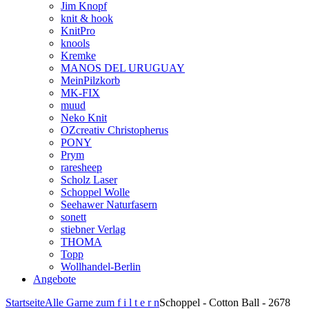
Jim Knopf
knit & hook
KnitPro
knools
Kremke
MANOS DEL URUGUAY
MeinPilzkorb
MK-FIX
muud
Neko Knit
OZcreativ Christopherus
PONY
Prym
raresheep
Scholz Laser
Schoppel Wolle
Seehawer Naturfasern
sonett
stiebner Verlag
THOMA
Topp
Wollhandel-Berlin
Angebote
Startseite
Alle Garne zum f i l t e r n
Schoppel - Cotton Ball - 2678