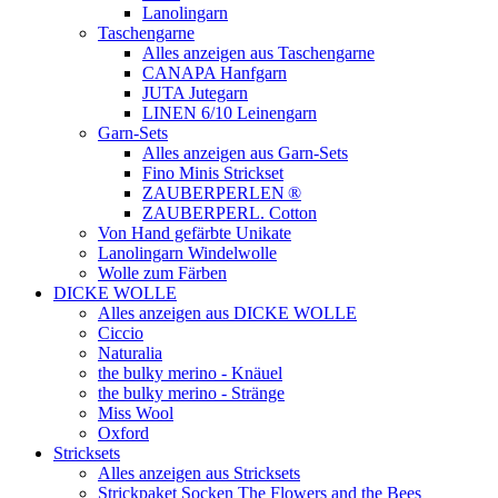
Lanolingarn
Taschengarne
Alles anzeigen aus Taschengarne
CANAPA Hanfgarn
JUTA Jutegarn
LINEN 6/10 Leinengarn
Garn-Sets
Alles anzeigen aus Garn-Sets
Fino Minis Strickset
ZAUBERPERLEN ®
ZAUBERPERL. Cotton
Von Hand gefärbte Unikate
Lanolingarn Windelwolle
Wolle zum Färben
DICKE WOLLE
Alles anzeigen aus DICKE WOLLE
Ciccio
Naturalia
the bulky merino - Knäuel
the bulky merino - Stränge
Miss Wool
Oxford
Stricksets
Alles anzeigen aus Stricksets
Strickpaket Socken The Flowers and the Bees