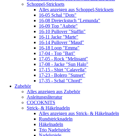
Schoppel-Stricksets
Alles anzeigen aus Schoppel-Stricksets
16-05 Schal "Dots"
16-08 Dreieckstuch "Lemunda"
16-09 Top "Aubrie"
16-10 Pullover "Staffin"
16-11 Jacke "Marte"
16-14 Pullover "Maud"
16-18 Loop "Emma"
17-04 - Top "Bari"
17-05 - Rock "Melissant"
17-08 - Jacke "Sun Halo"
17-15 - Shirt "Calavella"
17-23 - Bolero "Sunset"
17-35 - Schal "Chord"
Zubehör
Alles anzeigen aus Zubehör
Anleitungsliteratur
COCOKNITS
Strick- & Häkelnadeln
Alles anzeigen aus Strick- & Häkelnadeln
Rundstricknadeln
Häkelnadeln
Trio Nadelspiele
Nadelspiele