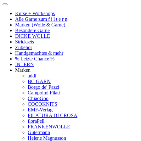
Kurse + Workshops
Alle Garne zum f i l t e r n
Marken (Wolle & Garne)
Besondere Garne
DICKE WOLLE
Stricksets
Zubehör
Handgemachtes & mehr
% Letzte Chance %
INTERN
Marken
addi
BC GARN
Borgo de' Pazzi
Campolmi Filati
ChiaoGoo
COCOKNITS
EMF-Verlag
FILATURA DI CROSA
floraPell
FRANKENWOLLE
Gütermann
Helene Magnusson