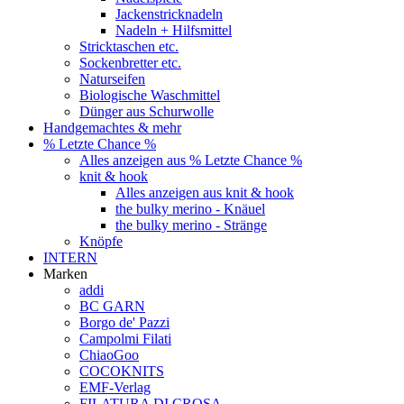
Jackenstricknadeln
Nadeln + Hilfsmittel
Stricktaschen etc.
Sockenbretter etc.
Naturseifen
Biologische Waschmittel
Dünger aus Schurwolle
Handgemachtes & mehr
% Letzte Chance %
Alles anzeigen aus % Letzte Chance %
knit & hook
Alles anzeigen aus knit & hook
the bulky merino - Knäuel
the bulky merino - Stränge
Knöpfe
INTERN
Marken
addi
BC GARN
Borgo de' Pazzi
Campolmi Filati
ChiaoGoo
COCOKNITS
EMF-Verlag
FILATURA DI CROSA