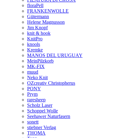
floraPell
FRANKENWOLLE
Gütermann
Helene Magnusson
Jim Knopf
knit & hook
KnitPro
knools
Kremke
MANOS DEL URUGUAY
MeinPilzkorb
MK-FIX
muud
Neko Knit
OZcreativ Christopherus
PONY
Prym
raresheep
Scholz Laser
Schoppel Wolle
Seehawer Naturfasern
sonett
stiebner Verlag
THOMA