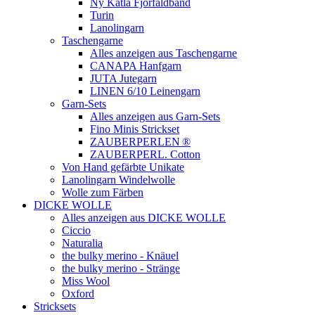
Ny Katla Fjorfaldband
Turin
Lanolingarn
Taschengarne
Alles anzeigen aus Taschengarne
CANAPA Hanfgarn
JUTA Jutegarn
LINEN 6/10 Leinengarn
Garn-Sets
Alles anzeigen aus Garn-Sets
Fino Minis Strickset
ZAUBERPERLEN ®
ZAUBERPERL. Cotton
Von Hand gefärbte Unikate
Lanolingarn Windelwolle
Wolle zum Färben
DICKE WOLLE
Alles anzeigen aus DICKE WOLLE
Ciccio
Naturalia
the bulky merino - Knäuel
the bulky merino - Stränge
Miss Wool
Oxford
Stricksets