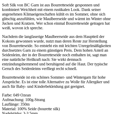
Soft Silk von BC Garn ist aus Bourretteseide gesponnen und
kombiniert Weichheit mit einem rustikalen Look. Dank seiner
angenehmen Klimaeigenschaften kühlt es im Sommer, ohne sich
glitschig anzufühlen, wie Maulbeerseide und wärmt im Winter ohne
Jucken und Kratzen. Wer schon einmal Bourretteseide getragen hat
weiß, wovon ich spreche.
Nachdem die langfaserige Maulbeerseide aus dem Hauptteil der
Kokons gewonnen wurde, nutzt man deren Reste zur Herstellung
von Bourretteseide. So entsteht ein mit leichten Unregelmäßigkeiten
durchsetztes Garn zu einem günstigen Preis. Dem hohen Anteil an
Seidenleim, der in der Bourretteseide noch enthalten ist, sagt man
eine natürliche Heilkraft nach: Sie wirkt demnach
entzündungshemmend und beruhigend auf die Haut. Der typische
Geruch des Seidenleims verfliegt recht schnell.
Bourretteseide ist ein schönes Sommer- und Wintergarn für hohe
Ansprüche. Es ist eine tolle Alternative zu Wolle für Allergiker und
auch für Baby- und Kinderbekleidung gut geeignet.
Farbe: 049 Ozean
Aufmachung: 100g-Strang
Lauflänge: 350m
Material: 100% Seide (bourette silk)
Nadelstärke: 3-3,5mm