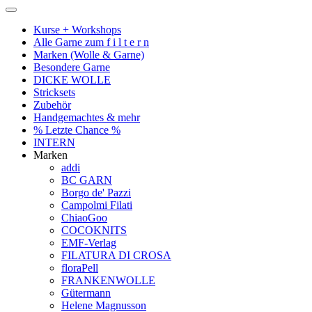
Kurse + Workshops
Alle Garne zum f i l t e r n
Marken (Wolle & Garne)
Besondere Garne
DICKE WOLLE
Stricksets
Zubehör
Handgemachtes & mehr
% Letzte Chance %
INTERN
Marken
addi
BC GARN
Borgo de' Pazzi
Campolmi Filati
ChiaoGoo
COCOKNITS
EMF-Verlag
FILATURA DI CROSA
floraPell
FRANKENWOLLE
Gütermann
Helene Magnusson