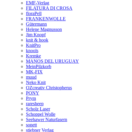
EMF-Verlag
FILATURA DI CROSA
floraPell
FRANKENWOLLE
Gütermann
Helene Magnusson
Jim Knopf
knit & hook
KnitPro
knools
Kremke
MANOS DEL URUGUAY
MeinPilzkorb
MK-FIX
muud
Neko Knit
OZcreativ Christopherus
PONY
Prym
raresheep
Scholz Laser
Schoppel Wolle
Seehawer Naturfasern
sonett
stiebner Verlag