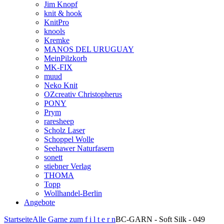
Jim Knopf
knit & hook
KnitPro
knools
Kremke
MANOS DEL URUGUAY
MeinPilzkorb
MK-FIX
muud
Neko Knit
OZcreativ Christopherus
PONY
Prym
raresheep
Scholz Laser
Schoppel Wolle
Seehawer Naturfasern
sonett
stiebner Verlag
THOMA
Topp
Wollhandel-Berlin
Angebote
Startseite
Alle Garne zum f i l t e r n
BC-GARN - Soft Silk - 049