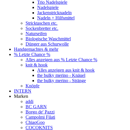
Trio Nadelspiele
Nadelspiele
Jackenstricknadeln
Nadeln + Hilfsmittel
Stricktaschen etc.
Sockenbretter etc.
Naturseifen
Biologische Waschmittel
Dünger aus Schurwolle
Handgemachtes & mehr
% Letzte Chance %
Alles anzeigen aus % Letzte Chance %
knit & hook
Alles anzeigen aus knit & hook
the bulky merino - Knäuel
the bulky merino - Stränge
Knöpfe
INTERN
Marken
addi
BC GARN
Borgo de' Pazzi
Campolmi Filati
ChiaoGoo
COCOKNITS