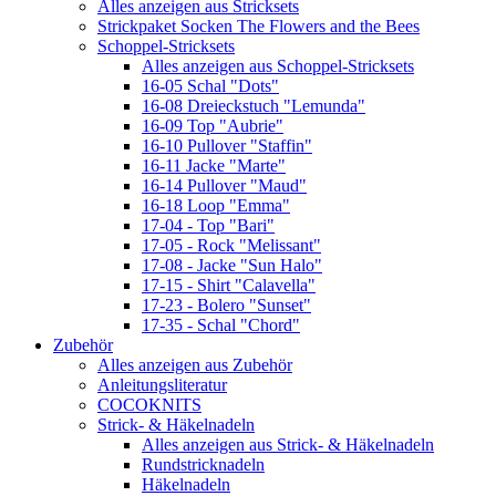
Alles anzeigen aus Stricksets
Strickpaket Socken The Flowers and the Bees
Schoppel-Stricksets
Alles anzeigen aus Schoppel-Stricksets
16-05 Schal "Dots"
16-08 Dreieckstuch "Lemunda"
16-09 Top "Aubrie"
16-10 Pullover "Staffin"
16-11 Jacke "Marte"
16-14 Pullover "Maud"
16-18 Loop "Emma"
17-04 - Top "Bari"
17-05 - Rock "Melissant"
17-08 - Jacke "Sun Halo"
17-15 - Shirt "Calavella"
17-23 - Bolero "Sunset"
17-35 - Schal "Chord"
Zubehör
Alles anzeigen aus Zubehör
Anleitungsliteratur
COCOKNITS
Strick- & Häkelnadeln
Alles anzeigen aus Strick- & Häkelnadeln
Rundstricknadeln
Häkelnadeln