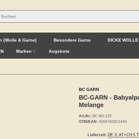
n (Wolle & Garne)
Besondere Garne
DICKE WOLLE
RN
Marken
Angebote
BC GARN
BC-GARN - Babyalpa
Melange
Art.Nr.:
BC-BA-125
GTIN/EAN:
4260765912444
Lieferzeit:
DE 3, AT+CH 5 T