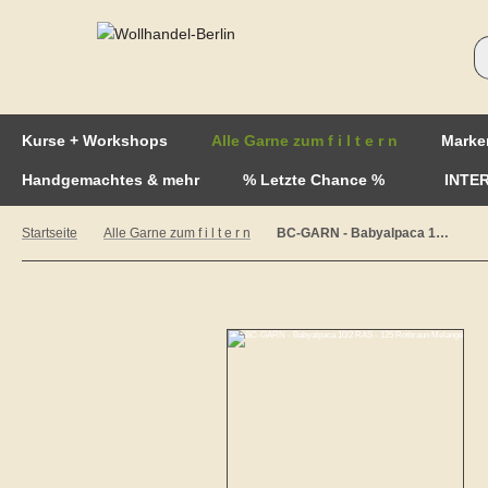
Kurse + Workshops
Alle Garne zum f i l t e r n
Marke
Handgemachtes & mehr
% Letzte Chance %
INTE
Startseite
Alle Garne zum f i l t e r n
BC-GARN - Babyalpaca 10/2 RAS - 125 Rotbraun Melange